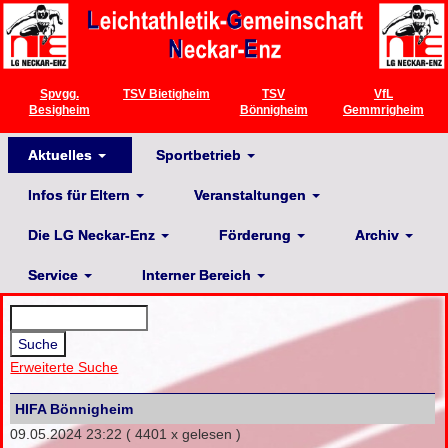
Spvgg.
TSV Bietigheim
TSV
VfL
Besigheim
Bönnigheim
Gemmrigheim
Aktuelles
Sportbetrieb
Infos für Eltern
Veranstaltungen
Die LG Neckar-Enz
Förderung
Archiv
Service
Interner Bereich
Erweiterte Suche
HIFA Bönnigheim
09.05.2024 23:22
( 4401 x gelesen )