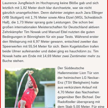
Laurence Jungfleisch im Hochsprung keine Blöße gab und sich
letztlich mit 1,82 Meter doch klar durchsetzte, war sie nicht
gänzlich unangefochten. Denn dahinter zeigten auch Jara Ellinger
(VfB Stuttgart) mit 1,76 Meter sowie Alina Etzel (WGL Schwäbisch
Hall), die 1,73 Meter sprang gute Leistungen. Die schon bei
großen internationalen Meisterschaften für Deutschland aktiven
Zehnkämpfer Tim Nowak und Manuel Eitel nutzten die guten
Bedingungen in Bönnigheim für ein paar Tests. Während erster
den Weitsprung mit 6,97 Meter gewann, entschied zweiter das
Speerwerfen mit 55,54 Meter für sich. Beim Kugelstoßen trafen
beide Ulmer aufeinander und dabei ging es hauchdünn zu. Tim
Nowak hatte am Ende mit 14,69 Meter zwei Zentimeter mehr zu
Buche stehen.
Der Süddeutsche
Hallenmeister Lion Tür von
der heimischen LG Neckar-
Enz (TSV Bietigheim) hatte
aus verkürztem Anlauf mit
4,70 Meter das Nachsehen
gegenüber Ben Bichsel. Der
Radolfzeller übersprang mit
dem Stab 5,00 Meter. Für eine