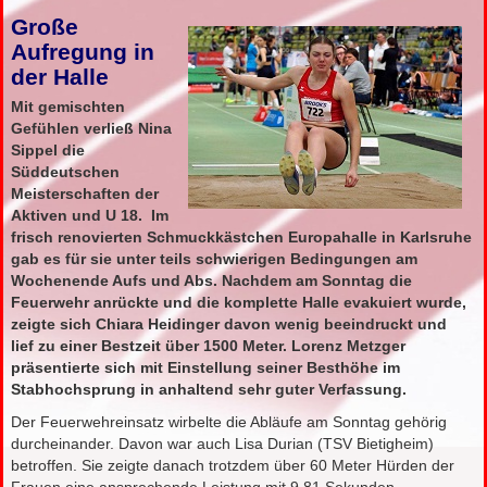
Große
Aufregung in
der Halle
Mit gemischten
Gefühlen verließ Nina
Sippel die
Süddeutschen
Meisterschaften der
Aktiven und U 18. Im
frisch renovierten Schmuckkästchen Europahalle in Karlsruhe
gab es für sie unter teils schwierigen Bedingungen am
Wochenende Aufs und Abs. Nachdem am Sonntag die
Feuerwehr anrückte und die komplette Halle evakuiert wurde,
zeigte sich Chiara Heidinger davon wenig beeindruckt und
lief zu einer Bestzeit über 1500 Meter. Lorenz Metzger
präsentierte sich mit Einstellung seiner Besthöhe im
Stabhochsprung in anhaltend sehr guter Verfassung.
Der Feuerwehreinsatz wirbelte die Abläufe am Sonntag gehörig
durcheinander. Davon war auch Lisa Durian (TSV Bietigheim)
betroffen. Sie zeigte danach trotzdem über 60 Meter Hürden der