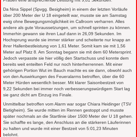
Frauen eine ansprechende Leistung mit 9,81 Sekunden.
Da Nina Sippel (Spvgg. Besigheim) in einem der letzten Vorläufe
über 200 Meter der U 18 eingeteilt war, musste sie am Samstag
ewig ohne Bewegungsmöglichkeit im Callroom verharren. Alles
andere als gute Voraussetzungen, um schnell sprinten zu können.
Immerhin gewann sie ihren Lauf dann in 26,09 Sekunden. Im
Hochsprung wurde sie immer stärker und scheiterte nur knapp an
ihrer Hallenbestleistung von 1,61 Meter. Somit kam sie mit 1,56
Meter auf Platz 8. Am Sonntag begann sie mit dem 60 Metersprint.
Jedoch verpasste sie hier völlig den Startschuss und konnte dem
bereits weit enteilten Feld nur noch hinterherrennen. Mit einer
gehörigen Portion Wut im Bauch machte es sie dann, obwohl auch
von den Auswirkungen des Feueralarms betroffen, über die 60
Meter Hürden wesentlich besser. Mit klarer Saisonbestzeit von
9,22 Sekunden bei immer noch verbesserungswürdigem Start lag
sie ganz dicht am Einzug ins Finale.
Unmittelbar betroffen vom Alarm war sogar Chiara Heidinger (TSV
Bietigheim). Sie wurde mitten im Rennen gestoppt und musste
später nochmals an die Startlinie über 1500 Meter der U 18 gehen.
Sie schaffte es lange, den Anschluss an die stärkeren Läuferinnen
zu halten und wurde mit einer Bestzeit von 5:01,23 Minuten
belohnt.