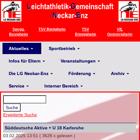
Spvgg.
TSV Bietigheim
TSV
VfL
Besigheim
Bönnigheim
Gemmrigheim
Aktuelles
Sportbetrieb
Infos für Eltern
Veranstaltungen
Die LG Neckar-Enz
Förderung
Archiv
Service
Interner Bereich
Erweiterte Suche
Süddeutsche Aktive + U 18 Karlsruhe
03.02.2025 13:51
( 3628 x gelesen )