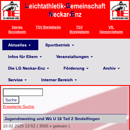
Spvgg.
TSV Bietigheim
TSV
VfL
Besigheim
Bönnigheim
Gemmrigheim
Aktuelles
Sportbetrieb
Infos für Eltern
Veranstaltungen
Die LG Neckar-Enz
Förderung
Archiv
Service
Interner Bereich
Erweiterte Suche
Jugendmeeting und Wü U 16 Teil 2 Sindelfingen
10.02.2025 13:52
( 3565 x gelesen )