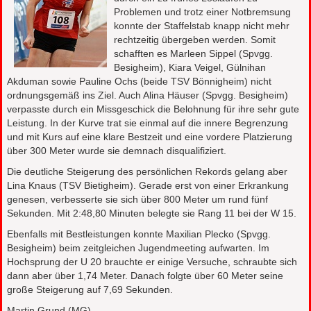
Problemen und trotz einer Notbremsung
konnte der Staffelstab knapp nicht mehr
rechtzeitig übergeben werden. Somit
schafften es Marleen Sippel (Spvgg.
Besigheim), Kiara Veigel, Gülnihan
Akduman sowie Pauline Ochs (beide TSV Bönnigheim) nicht
ordnungsgemäß ins Ziel. Auch Alina Häuser (Spvgg. Besigheim)
verpasste durch ein Missgeschick die Belohnung für ihre sehr gute
Leistung. In der Kurve trat sie einmal auf die innere Begrenzung
und mit Kurs auf eine klare Bestzeit und eine vordere Platzierung
über 300 Meter wurde sie demnach disqualifiziert.
Die deutliche Steigerung des persönlichen Rekords gelang aber
Lina Knaus (TSV Bietigheim). Gerade erst von einer Erkrankung
genesen, verbesserte sie sich über 800 Meter um rund fünf
Sekunden. Mit 2:48,80 Minuten belegte sie Rang 11 bei der W 15.
Ebenfalls mit Bestleistungen konnte Maxilian Plecko (Spvgg.
Besigheim) beim zeitgleichen Jugendmeeting aufwarten. Im
Hochsprung der U 20 brauchte er einige Versuche, schraubte sich
dann aber über 1,74 Meter. Danach folgte über 60 Meter seine
große Steigerung auf 7,69 Sekunden.
Martin Grund (MG)