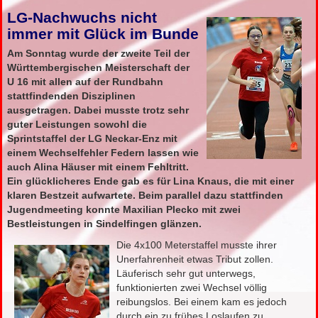
LG-Nachwuchs nicht
immer mit Glück im Bunde
Am Sonntag wurde der zweite Teil der
Württembergischen Meisterschaft der
U 16 mit allen auf der Rundbahn
stattfindenden Disziplinen
ausgetragen. Dabei musste trotz sehr
guter Leistungen sowohl die
Sprintstaffel der LG Neckar-Enz mit
einem Wechselfehler Federn lassen wie
auch Alina Häuser mit einem Fehltritt.
Ein glücklicheres Ende gab es für Lina Knaus, die mit einer
klaren Bestzeit aufwartete. Beim parallel dazu stattfinden
Jugendmeeting konnte Maxilian Plecko mit zwei
Bestleistungen in Sindelfingen glänzen.
Die 4x100 Meterstaffel musste ihrer
Unerfahrenheit etwas Tribut zollen.
Läuferisch sehr gut unterwegs,
funktionierten zwei Wechsel völlig
reibungslos. Bei einem kam es jedoch
durch ein zu frühes Loslaufen zu