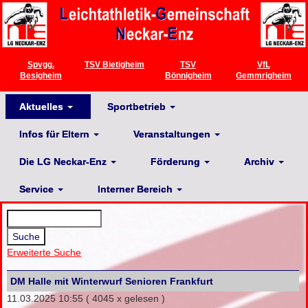
Spvgg.
TSV Bietigheim
TSV
VfL
Besigheim
Bönnigheim
Gemmrigheim
Aktuelles
Sportbetrieb
Infos für Eltern
Veranstaltungen
Die LG Neckar-Enz
Förderung
Archiv
Service
Interner Bereich
Erweiterte Suche
DM Halle mit Winterwurf Senioren Frankfurt
11.03.2025 10:55
( 4045 x gelesen )