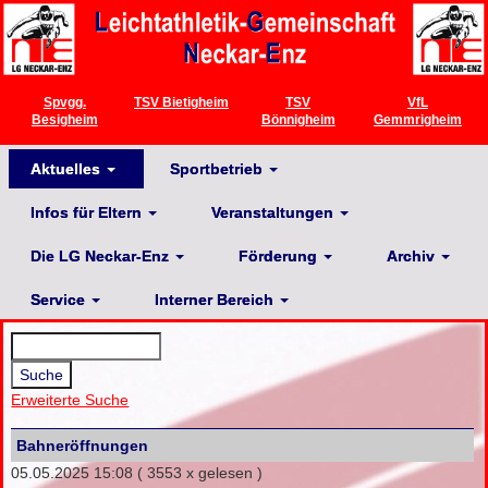
Spvgg.
TSV Bietigheim
TSV
VfL
Besigheim
Bönnigheim
Gemmrigheim
Aktuelles
Sportbetrieb
Infos für Eltern
Veranstaltungen
Die LG Neckar-Enz
Förderung
Archiv
Service
Interner Bereich
Erweiterte Suche
Bahneröffnungen
05.05.2025 15:08
( 3553 x gelesen )