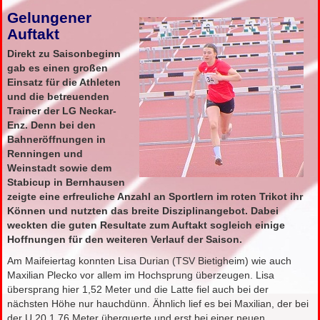
Gelungener
Auftakt
Direkt zu Saisonbeginn
gab es einen großen
Einsatz für die Athleten
und die betreuenden
Trainer der LG Neckar-
Enz. Denn bei den
Bahneröffnungen in
Renningen und
Weinstadt sowie dem
Stabicup in Bernhausen
zeigte eine erfreuliche Anzahl an Sportlern im roten Trikot ihr
Können und nutzten das breite Disziplinangebot. Dabei
weckten die guten Resultate zum Auftakt sogleich einige
Hoffnungen für den weiteren Verlauf der Saison.
Am Maifeiertag konnten Lisa Durian (TSV Bietigheim) wie auch
Maxilian Plecko vor allem im Hochsprung überzeugen. Lisa
übersprang hier 1,52 Meter und die Latte fiel auch bei der
nächsten Höhe nur hauchdünn. Ähnlich lief es bei Maxilian, der bei
der U 20 1,76 Meter überquerte und erst bei einer neuen