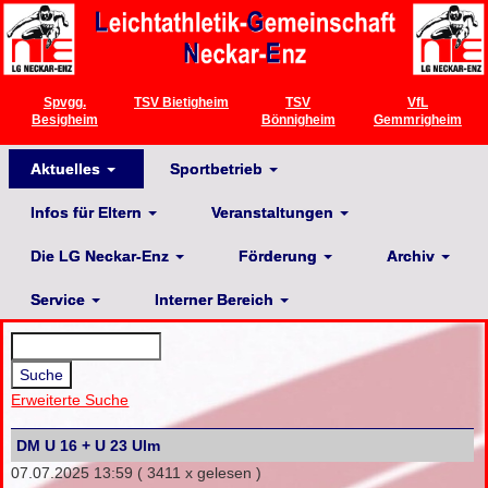
Spvgg.
TSV Bietigheim
TSV
VfL
Besigheim
Bönnigheim
Gemmrigheim
Aktuelles
Sportbetrieb
Infos für Eltern
Veranstaltungen
Die LG Neckar-Enz
Förderung
Archiv
Service
Interner Bereich
Erweiterte Suche
DM U 16 + U 23 Ulm
07.07.2025 13:59
( 3411 x gelesen )