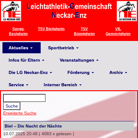
Spvgg.
TSV Bietigheim
TSV
VfL
Besigheim
Bönnigheim
Gemmrigheim
Aktuelles
Sportbetrieb
Infos für Eltern
Veranstaltungen
Die LG Neckar-Enz
Förderung
Archiv
Service
Interner Bereich
Erweiterte Suche
Biel – Die Nacht der Nächte
10.07.2025 20:48
( 4083 x gelesen )