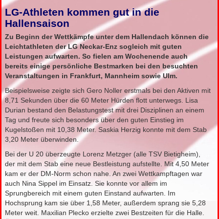
LG-Athleten kommen gut in die
Hallensaison
Zu Beginn der Wettkämpfe unter dem Hallendach können die
Leichtathleten der LG Neckar-Enz sogleich mit guten
Leistungen aufwarten. So fielen am Wochenende auch
bereits einige persönliche Bestmarken bei den besuchten
Veranstaltungen in Frankfurt, Mannheim sowie Ulm.
Beispielsweise zeigte sich Gero Noller erstmals bei den Aktiven mit
8,71 Sekunden über die 60 Meter Hürden flott unterwegs. Lisa
Durian bestand den Belastungstest mit drei Disziplinen an einem
Tag und freute sich besonders über den guten Einstieg im
Kugelstoßen mit 10,38 Meter. Saskia Herzig konnte mit dem Stab
3,20 Meter überwinden.
Bei der U 20 überzeugte Lorenz Metzger (alle TSV Bietigheim),
der mit dem Stab eine neue Bestleistung aufstellte. Mit 4,50 Meter
kam er der DM-Norm schon nahe. An zwei Wettkampftagen war
auch Nina Sippel im Einsatz. Sie konnte vor allem im
Sprungbereich mit einem guten Einstand aufwarten. Im
Hochsprung kam sie über 1,58 Meter, außerdem sprang sie 5,28
Meter weit. Maxilian Plecko erzielte zwei Bestzeiten für die Halle.