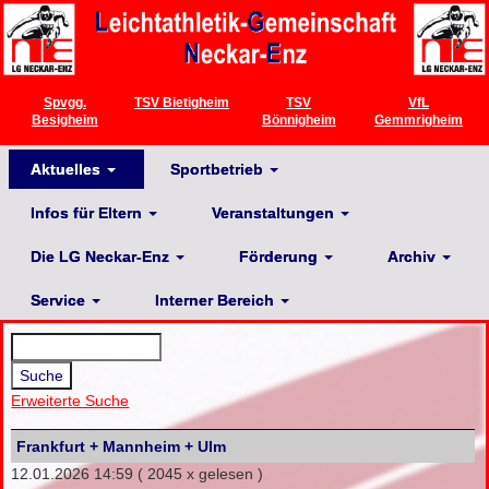
Spvgg.
TSV Bietigheim
TSV
VfL
Besigheim
Bönnigheim
Gemmrigheim
Aktuelles
Sportbetrieb
Infos für Eltern
Veranstaltungen
Die LG Neckar-Enz
Förderung
Archiv
Service
Interner Bereich
Erweiterte Suche
Frankfurt + Mannheim + Ulm
12.01.2026 14:59
( 2045 x gelesen )