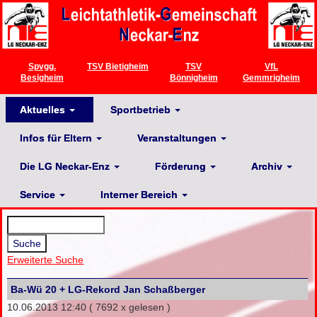
Spvgg.
TSV Bietigheim
TSV
VfL
Besigheim
Bönnigheim
Gemmrigheim
Aktuelles
Sportbetrieb
Infos für Eltern
Veranstaltungen
Die LG Neckar-Enz
Förderung
Archiv
Service
Interner Bereich
Erweiterte Suche
Ba-Wü 20 + LG-Rekord Jan Schaßberger
10.06.2013 12:40
( 7692 x gelesen )