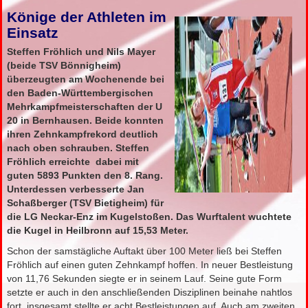
Könige der Athleten im
Einsatz
Steffen Fröhlich und Nils Mayer
(beide TSV Bönnigheim)
überzeugten am Wochenende bei
den Baden-Württembergischen
Mehrkampfmeisterschaften der U
20 in Bernhausen. Beide konnten
ihren Zehnkampfrekord deutlich
nach oben schrauben. Steffen
Fröhlich erreichte dabei mit
guten 5893 Punkten den 8. Rang.
Unterdessen verbesserte Jan
Schaßberger (TSV Bietigheim) für
die LG Neckar-Enz im Kugelstoßen. Das Wurftalent wuchtete
die Kugel in Heilbronn auf 15,53 Meter.
Schon der samstägliche Auftakt über 100 Meter ließ bei Steffen
Fröhlich auf einen guten Zehnkampf hoffen. In neuer Bestleistung
von 11,76 Sekunden siegte er in seinem Lauf. Seine gute Form
setzte er auch in den anschließenden Disziplinen beinahe nahtlos
fort, insgesamt stellte er acht Bestleistungen auf. Auch am zweiten