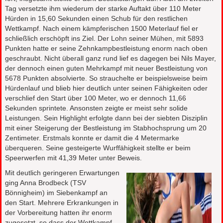
Tag versetzte ihm wiederum der starke Auftakt über 110 Meter
Hürden in 15,60 Sekunden einen Schub für den restlichen
Wettkampf. Nach einem kämpferischen 1500 Meterlauf fiel er
schließlich erschöpft ins Ziel. Der Lohn seiner Mühen, mit 5893
Punkten hatte er seine Zehnkampbestleistung enorm nach oben
geschraubt. Nicht überall ganz rund lief es dagegen bei Nils Mayer,
der dennoch einen guten Mehrkampf mit neuer Bestleistung von
5678 Punkten absolvierte. So strauchelte er beispielsweise beim
Hürdenlauf und blieb hier deutlich unter seinen Fähigkeiten oder
verschlief den Start über 100 Meter, wo er dennoch 11,66
Sekunden sprintete. Ansonsten zeigte er meist sehr solide
Leistungen. Sein Highlight erfolgte dann bei der siebten Disziplin
mit einer Steigerung der Bestleistung im Stabhochsprung um 20
Zentimeter. Erstmals konnte er damit die 4 Metermarke
überqueren. Seine gesteigerte Wurffähigkeit stellte er beim
Speerwerfen mit 41,39 Meter unter Beweis.
Mit deutlich geringeren Erwartungen
ging Anna Brodbeck (TSV
Bönnigheim) im Siebenkampf an
den Start. Mehrere Erkrankungen in
der Vorbereitung hatten ihr enorm
zugesetzt, so dass der Wettkampf