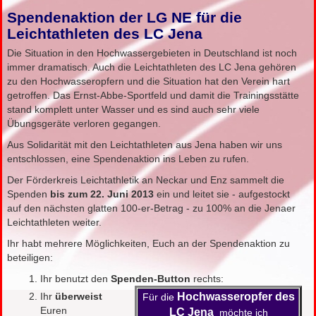
Spendenaktion der LG NE für die
Leichtathleten des LC Jena
Die Situation in den Hochwassergebieten in Deutschland ist noch
immer dramatisch. Auch die Leichtathleten des LC Jena gehören
zu den Hochwasseropfern und die Situation hat den Verein hart
getroffen. Das Ernst-Abbe-Sportfeld und damit die Trainingsstätte
stand komplett unter Wasser und es sind auch sehr viele
Übungsgeräte verloren gegangen.
Aus Solidarität mit den Leichtathleten aus Jena haben wir uns
entschlossen, eine Spendenaktion ins Leben zu rufen.
Der Förderkreis Leichtathletik an Neckar und Enz sammelt die
Spenden
bis zum 22. Juni 2013
ein und leitet sie - aufgestockt
auf den nächsten glatten 100-er-Betrag - zu 100% an die Jenaer
Leichtathleten weiter.
Ihr habt mehrere Möglichkeiten, Euch an der Spendenaktion zu
beteiligen:
Ihr benutzt den
Spenden-Button
rechts:
Ihr
überweist
Hochwasseropfer des
Für die
Euren
LC Jena
möchte ich