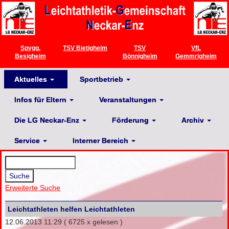
Spvgg.
TSV Bietigheim
TSV
VfL
Besigheim
Bönnigheim
Gemmrigheim
Aktuelles
Sportbetrieb
Infos für Eltern
Veranstaltungen
Die LG Neckar-Enz
Förderung
Archiv
Service
Interner Bereich
Erweiterte Suche
Leichtathleten helfen Leichtathleten
12.06.2013 11:29
( 6725 x gelesen )