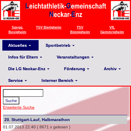
Spvgg.
TSV Bietigheim
TSV
VfL
Besigheim
Bönnigheim
Gemmrigheim
Aktuelles
Sportbetrieb
Infos für Eltern
Veranstaltungen
Die LG Neckar-Enz
Förderung
Archiv
Service
Interner Bereich
Erweiterte Suche
20. Stuttgart-Lauf, Halbmarathon
01.07.2013 22:40
( 8671 x gelesen )