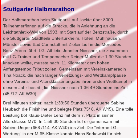
Stuttgarter Halbmarathon
Der Halbmarathon beim Stuttgart-Lauf lockte über 8000
Teilnehmer/innen auf die Strecke, die in Anlehnung an die
Leichtathletik-WM von 1993, mit Start auf der Benzstraße, durch
die Stuttgarter Stadtteile Untertürkheim, Hofen, Mühlhausen,
Münster sowie Bad Cannstatt mit Zieleinlauf in die Mercedes-
Benz-Arena führt. LG- Athletin Jennifer Niessner, die zusammen
mit LG-Trainer und Tempomacher Reiner Müller die 1:30 Stunden
knacken wollte, musste nach 11 Kilometer dem hohen
Anfangstempo Tribut zollen. Gemeinsam mit Vereinskameradin
Tina Noack, die nach langer Verletzungs- und Wettkampfpause
ohne Vereins- und Altersklassenangabe ihren ersten Wettkampf in
diesem Jahr bestritt, lief Niessner nach 1:36:49 Stunden ins Ziel
(45./12. AK W30).
Drei Minuten später, nach 1:39:56 Stunden überquerte Sabine
Heubach die Finishline und belegte Platz 75/ 8. AK W45). Eine tolle
Leistung bot Klaus-Dieter Lenz mit dem 7. Platz in seiner
Altersklasse M70. In 1:58:30 Stunden lief er gemeinsam mit
Sabine Unger (668./114. AK W40) ins Ziel. Die "interne LG-
Wertung" in der M 65-Klasse konnte Hans Borkowski für sich