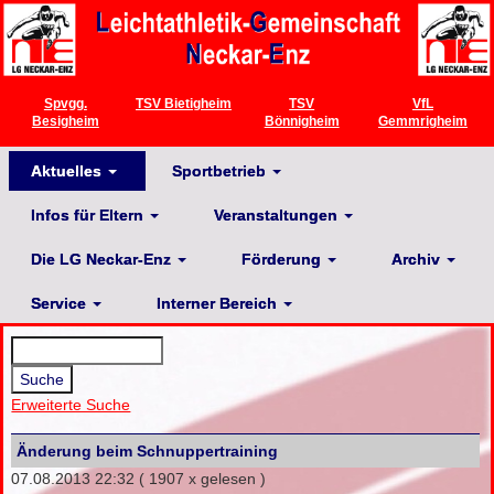
Spvgg.
TSV Bietigheim
TSV
VfL
Besigheim
Bönnigheim
Gemmrigheim
Aktuelles
Sportbetrieb
Infos für Eltern
Veranstaltungen
Die LG Neckar-Enz
Förderung
Archiv
Service
Interner Bereich
Erweiterte Suche
Änderung beim Schnuppertraining
07.08.2013 22:32
( 1907 x gelesen )