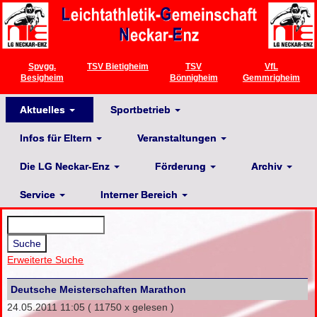
Spvgg.
TSV Bietigheim
TSV
VfL
Besigheim
Bönnigheim
Gemmrigheim
Aktuelles
Sportbetrieb
Infos für Eltern
Veranstaltungen
Die LG Neckar-Enz
Förderung
Archiv
Service
Interner Bereich
Erweiterte Suche
Deutsche Meisterschaften Marathon
24.05.2011 11:05
( 11750 x gelesen )