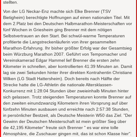
stellten.
Von der LG Neckar-Enz machte sich Elke Brenner (TSV
Bietigheim) berechtigte Hoffnungen auf einen nationalen Titel. Mit
dem 2.Platz bei den Deutschen Halbmarathon-Meisterschaften vor
fünf Wochen in Griesheim ging Brenner mit dem nötigen
Selbstvertrauen an den Start. Bei schwül-warme Temperaturen
profitierte die Langstreckenläuferin von ihrer gesammelten
Marathon-Erfahrung. Ihr bisher größter Erfolg war der Gesamtsieg
beim Würzburg Marathon 2007. Geführt von Tempomacher und
Vereinskamerad Edgar Hammel lief Brenner die ersten zehn
Kilometer in schnellen, aber kontrollierten 41:39 Minuten an. Damit
lag sie zwei Sekunden hinter ihrer direkten Kontrahentin Christiane
Wilken (LG Stadt Hattersheim). Doch bereits nach Hälfte der
Strecke hatte die LG-Athletin die nationale Altersklassen-
Konkurrenz mit 1:28:04 Stunden über zweieinhalb Minuten hinter
sich gelassen. Trotz steigenden Temperaturen konnte Brenner auf
den zweiten einundzwanzig Kilometern ihren Vorsprung auf über
fünfzehn Minuten ausbauen und erreichte nach 2:57:38 Stunden,
in persönlicher Bestzeit, als Deutsche Meisterin W50 das Ziel. "Der
Gewinn der Deutschen Meisterschaft ist mein größter Sieg über
die 42,195 Kilometer" freute sich Brenner " es war eine tolle
Atmosphäre, die Zuschauer gingen mit, das ist schon Klasse hier".