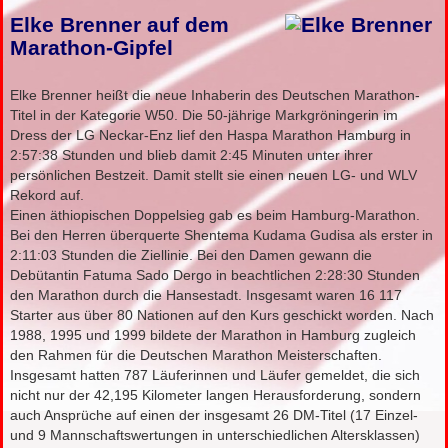
Elke Brenner auf dem
Marathon-Gipfel
Elke Brenner heißt die neue Inhaberin des Deutschen Marathon-
Titel in der Kategorie W50. Die 50-jährige Markgröningerin im
Dress der LG Neckar-Enz lief den Haspa Marathon Hamburg in
2:57:38 Stunden und blieb damit 2:45 Minuten unter ihrer
persönlichen Bestzeit. Damit stellt sie einen neuen LG- und WLV
Rekord auf.
Einen äthiopischen Doppelsieg gab es beim Hamburg-Marathon.
Bei den Herren überquerte Shentema Kudama Gudisa als erster in
2:11:03 Stunden die Ziellinie. Bei den Damen gewann die
Debütantin Fatuma Sado Dergo in beachtlichen 2:28:30 Stunden
den Marathon durch die Hansestadt. Insgesamt waren 16 117
Starter aus über 80 Nationen auf den Kurs geschickt worden. Nach
1988, 1995 und 1999 bildete der Marathon in Hamburg zugleich
den Rahmen für die Deutschen Marathon Meisterschaften.
Insgesamt hatten 787 Läuferinnen und Läufer gemeldet, die sich
nicht nur der 42,195 Kilometer langen Herausforderung, sondern
auch Ansprüche auf einen der insgesamt 26 DM-Titel (17 Einzel-
und 9 Mannschaftswertungen in unterschiedlichen Altersklassen)