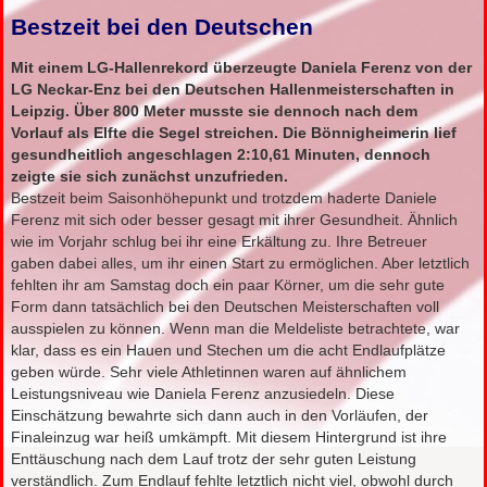
Bestzeit bei den Deutschen
Mit einem LG-Hallenrekord überzeugte Daniela Ferenz von der
LG Neckar-Enz bei den Deutschen Hallenmeisterschaften in
Leipzig. Über 800 Meter musste sie dennoch nach dem
Vorlauf als Elfte die Segel streichen. Die Bönnigheimerin lief
gesundheitlich angeschlagen 2:10,61 Minuten, dennoch
zeigte sie sich zunächst unzufrieden.
Bestzeit beim Saisonhöhepunkt und trotzdem haderte Daniele
Ferenz mit sich oder besser gesagt mit ihrer Gesundheit. Ähnlich
wie im Vorjahr schlug bei ihr eine Erkältung zu. Ihre Betreuer
gaben dabei alles, um ihr einen Start zu ermöglichen. Aber letztlich
fehlten ihr am Samstag doch ein paar Körner, um die sehr gute
Form dann tatsächlich bei den Deutschen Meisterschaften voll
ausspielen zu können. Wenn man die Meldeliste betrachtete, war
klar, dass es ein Hauen und Stechen um die acht Endlaufplätze
geben würde. Sehr viele Athletinnen waren auf ähnlichem
Leistungsniveau wie Daniela Ferenz anzusiedeln. Diese
Einschätzung bewahrte sich dann auch in den Vorläufen, der
Finaleinzug war heiß umkämpft. Mit diesem Hintergrund ist ihre
Enttäuschung nach dem Lauf trotz der sehr guten Leistung
verständlich. Zum Endlauf fehlte letztlich nicht viel, obwohl durch