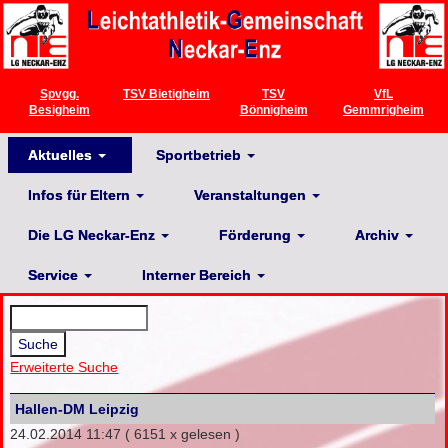
Spvgg.
TSV Bietigheim
TSV
VfL
Besigheim
Bönnigheim
Gemmrigheim
Aktuelles
Sportbetrieb
Infos für Eltern
Veranstaltungen
Die LG Neckar-Enz
Förderung
Archiv
Service
Interner Bereich
Erweiterte Suche
Hallen-DM Leipzig
24.02.2014 11:47
( 6151 x gelesen )