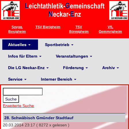
Spvgg.
TSV Bietigheim
TSV
VfL
Besigheim
Bönnigheim
Gemmrigheim
Aktuelles
Sportbetrieb
Infos für Eltern
Veranstaltungen
Die LG Neckar-Enz
Förderung
Archiv
Service
Interner Bereich
Erweiterte Suche
28. Schwäbisch Gmünder Stadtlauf
20.03.2014 23:17
( 8272 x gelesen )