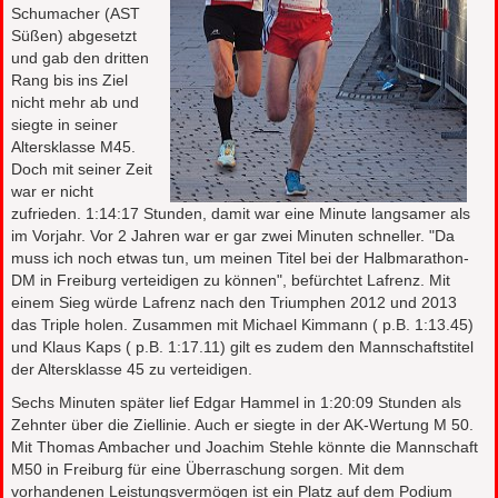
Schumacher (AST
Süßen) abgesetzt
und gab den dritten
Rang bis ins Ziel
nicht mehr ab und
siegte in seiner
Altersklasse M45.
Doch mit seiner Zeit
war er nicht
zufrieden. 1:14:17 Stunden, damit war eine Minute langsamer als
im Vorjahr. Vor 2 Jahren war er gar zwei Minuten schneller. "Da
muss ich noch etwas tun, um meinen Titel bei der Halbmarathon-
DM in Freiburg verteidigen zu können", befürchtet Lafrenz. Mit
einem Sieg würde Lafrenz nach den Triumphen 2012 und 2013
das Triple holen. Zusammen mit Michael Kimmann ( p.B. 1:13.45)
und Klaus Kaps ( p.B. 1:17.11) gilt es zudem den Mannschaftstitel
der Altersklasse 45 zu verteidigen.
Sechs Minuten später lief Edgar Hammel in 1:20:09 Stunden als
Zehnter über die Ziellinie. Auch er siegte in der AK-Wertung M 50.
Mit Thomas Ambacher und Joachim Stehle könnte die Mannschaft
M50 in Freiburg für eine Überraschung sorgen. Mit dem
vorhandenen Leistungsvermögen ist ein Platz auf dem Podium