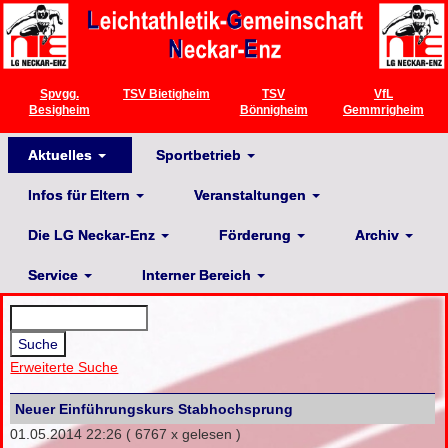
Spvgg.
TSV Bietigheim
TSV
VfL
Besigheim
Bönnigheim
Gemmrigheim
Aktuelles
Sportbetrieb
Infos für Eltern
Veranstaltungen
Die LG Neckar-Enz
Förderung
Archiv
Service
Interner Bereich
Erweiterte Suche
Neuer Einführungskurs Stabhochsprung
01.05.2014 22:26
( 6767 x gelesen )