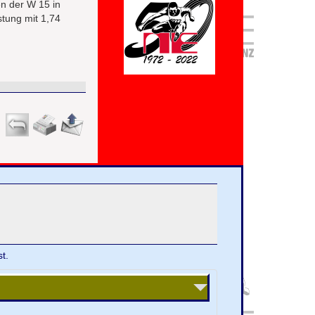
n der W 15 in
tung mit 1,74
t.