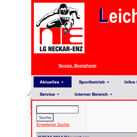
Spvgg. Besigheim
Aktuelles
Sportbetrieb
Infos 
Service
Interner Bereich
Erweiterte Suche