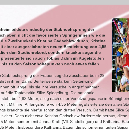
gheim bildete eindeutig der Stabhochsprung der
ch aber nicht die favorisierten Springerinnen wie die
 die Zweibrückerin Kristina Gadschiew durch, Kristina
it einer ausgezeichneten neuen Bestleistung von 4,55
tlich den Stadionrekord, sondern knackte sogar die
ut präsentierte sich auch Tobias Dahm im Kugelstoßen
rm bis zu den Saisonhöhepunkten noch etwas feilen
te Stabhochsprung der Frauen zog die Zuschauer beim 29.
hrt in ihren Bann. Bei teilweise starkem Seitenwind
nnen oft lange, bis sie ihre Versuche in Angriff nahmen.
auf die Topfavoritin Silke Spiegelburg. Die nationale
r steht bei 4,82 Meter, stieg nach einer Verletzungspause in Bönnighei
in. Mit ihrer Anfangshöhe von 4,35 Meter egalisierte sie den alten St
dings brauchte sie hierfür schon den dritten Versuch. Damit hatte Silke 
sicher. Doch nicht etwa Kristina Gadschiew forderte sie heraus, diese 
5 Meter, sondern mit Joana Kraft (VfL Sindelfingen) und Katharina Bau
,35 Meter. Insbesondere Katharina Bauer, die schon einen guten Saison