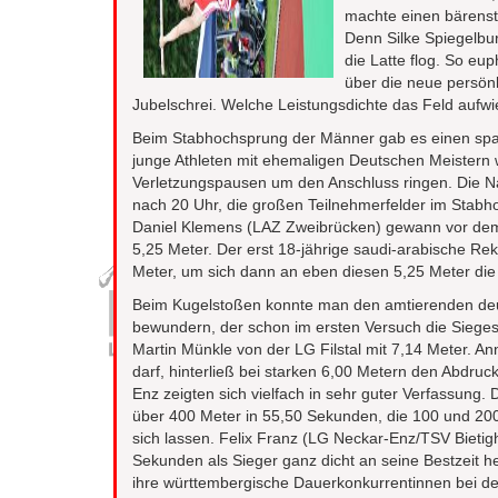
machte einen bärenst
Denn Silke Spiegelbur
die Latte flog. So e
über die neue persönl
Jubelschrei. Welche Leistungsdichte das Feld aufwi
Beim Stabhochsprung der Männer gab es einen span
junge Athleten mit ehemaligen Deutschen Meistern 
Verletzungspausen um den Anschluss ringen. Die 
nach 20 Uhr, die großen Teilnehmerfelder im Stabho
Daniel Klemens (LAZ Zweibrücken) gewann vor dem 
5,25 Meter. Der erst 18-jährige saudi-arabische Re
Meter, um sich dann an eben diesen 5,25 Meter di
Beim Kugelstoßen konnte man den amtierenden deu
bewundern, der schon im ersten Versuch die Sieges
Martin Münkle von der LG Filstal mit 7,14 Meter. An
darf, hinterließ bei starken 6,00 Metern den Abdru
Enz zeigten sich vielfach in sehr guter Verfassun
über 400 Meter in 55,50 Sekunden, die 100 und 200
sich lassen. Felix Franz (LG Neckar-Enz/TSV Bietig
Sekunden als Sieger ganz dicht an seine Bestzei
ihre württembergische Dauerkonkurrentinnen bei der