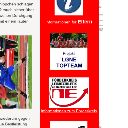
nippchen schlagen.
Versuch sicher über
 zweiten Durchgang
mit einem lauten
Eltern
Informationen für
Informationen zum Förderkreis
n wiederum gegen
ue Bestleistung