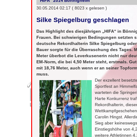
"HIFA" 2014 Bönnigheim
30.05.2014 02:17
( 8023 x gelesen )
Silke Spiegelburg geschlagen
Das Highlight des diesjährigen „HIFA“ in Bönni
Frauen. Bei schwierigen Bedingungen setzten si
deutsche Rekordhalterin Silke Spiegelburg oder
Bauer sorgte für die Überraschung des Tages. M
Meter überbot die Leverkusenerin nicht nur deu
EM-Norm, die bei 4,50 Meter steht, erstmals. G
mit 18,76 Meter, auch wenn er an seiner Topfo
muss.
Der exzellent besetz
Sportfest an Himmelfa
warteten die Springeri
Harte Konkurrenz traf 
Rekordhalterin, diese
Wettkampfgeschehen e
Carolin Hingst. Aller
Sieg aber keineswegs 
Einstiegshöhe von 4,2
weitere Athletinnen 4