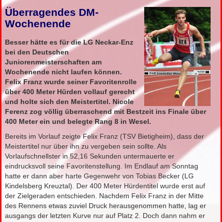
Überragendes DM-
Wochenende
Besser hätte es für die LG Neckar-Enz
bei den Deutschen
Juniorenmeisterschaften am
Wochenende nicht laufen können.
Felix Franz wurde seiner Favoritenrolle
über 400 Meter Hürden vollauf gerecht
und holte sich den Meistertitel. Nicole
Ferenz zog völlig überraschend mit Bestzeit ins Finale über
400 Meter ein und belegte Rang 8 in Wesel.
Bereits im Vorlauf zeigte Felix Franz (TSV Bietigheim), dass der
Meistertitel nur über ihn zu vergeben sein sollte. Als
Vorlaufschnellster in 52,16 Sekunden untermauerte er
eindrucksvoll seine Favoritenstellung. Im Endlauf am Sonntag
hatte er dann aber harte Gegenwehr von Tobias Becker (LG
Kindelsberg Kreuztal). Der 400 Meter Hürdentitel wurde erst auf
der Zielgeraden entschieden. Nachdem Felix Franz in der Mitte
des Rennens etwas zuviel Druck herausgenommen hatte, lag er
ausgangs der letzten Kurve nur auf Platz 2. Doch dann nahm er