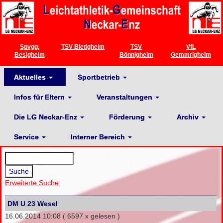
Spvgg.
TSV Bietigheim
TSV
VfL
Besigheim
Bönnigheim
Gemmrigheim
Aktuelles
Sportbetrieb
Infos für Eltern
Veranstaltungen
Die LG Neckar-Enz
Förderung
Archiv
Service
Interner Bereich
Erweiterte Suche
DM U 23 Wesel
16.06.2014 10:08
( 6597 x gelesen )