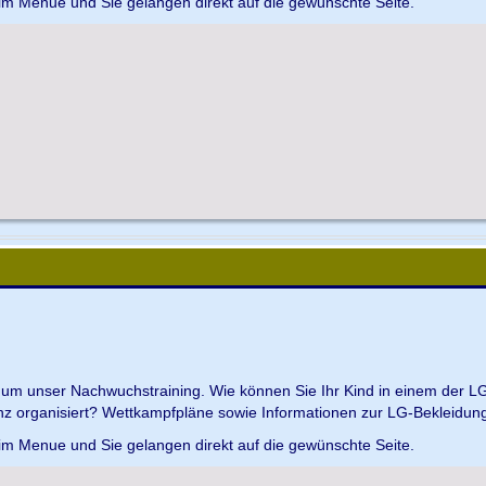
 im Menue und Sie gelangen direkt auf die gewünschte Seite.
d um unser Nachwuchstraining. Wie können Sie Ihr Kind in einem der L
z organisiert? Wettkampfpläne sowie Informationen zur LG-Bekleidungs
 im Menue und Sie gelangen direkt auf die gewünschte Seite.