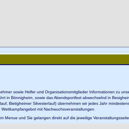
ilnehmer sowie Helfer und Organisationsmitglieder Informationen zu u
ahrt in Bönnigheim, sowie das Abendsportfest abwechselnd in Besighei
uf, Bietigheimer Silvesterlauf) übernehmen wir jedes Jahr mindesten
r Wettkampfangebot mit Nachwuchsveranstaltungen.
im Menue und Sie gelangen direkt auf die jeweilige Veranstaltungsseit