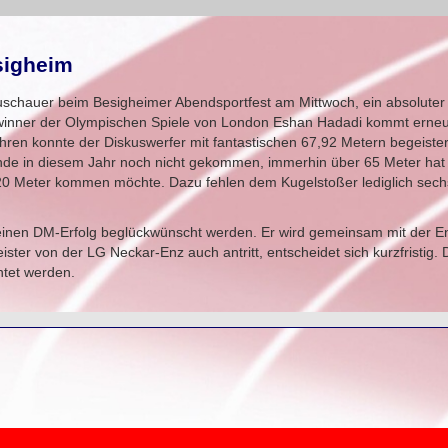
sigheim
 Zuschauer beim Besigheimer Abendsportfest am Mittwoch, ein absoluter
ewinner der Olympischen Spiele von London Eshan Hadadi kommt erne
hren konnte der Diskuswerfer mit fantastischen 67,92 Metern begeiste
erende in diesem Jahr noch nicht gekommen, immerhin über 65 Meter hat
er 20 Meter kommen möchte. Dazu fehlen dem Kugelstoßer lediglich sech
einen DM-Erfolg beglückwünscht werden. Er wird gemeinsam mit der En
ter von der LG Neckar-Enz auch antritt, entscheidet sich kurzfristig
htet werden.