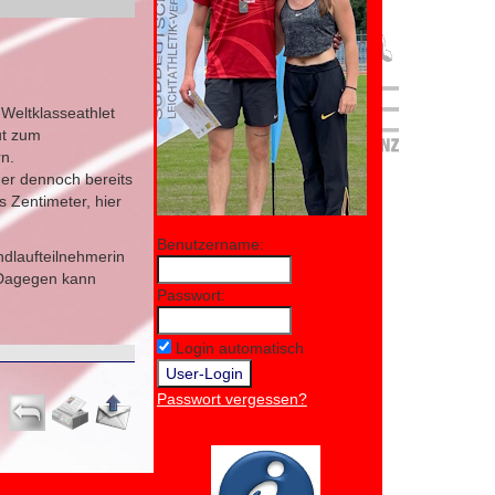
 Weltklasseathlet
ut zum
rn.
 er dennoch bereits
s Zentimeter, hier
Benutzername:
dlaufteilnehmerin
. Dagegen kann
Passwort:
Login automatisch
Passwort vergessen?