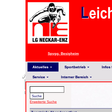
Spvgg. Besigheim
Aktuelles
Sportbetrieb
Infos 
Service
Interner Bereich
Erweiterte Suche