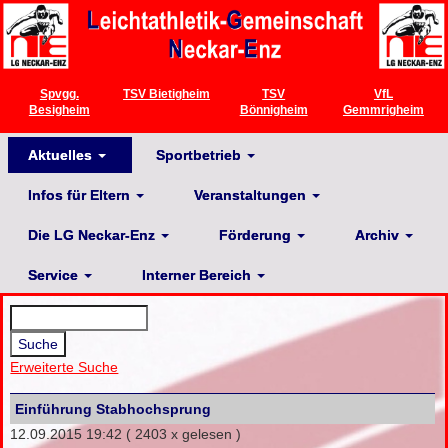
Spvgg.
TSV Bietigheim
TSV
VfL
Besigheim
Bönnigheim
Gemmrigheim
Aktuelles
Sportbetrieb
Infos für Eltern
Veranstaltungen
Die LG Neckar-Enz
Förderung
Archiv
Service
Interner Bereich
Erweiterte Suche
Einführung Stabhochsprung
12.09.2015 19:42
( 2403 x gelesen )