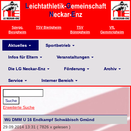
Spvgg.
TSV Bietigheim
TSV
VfL
Besigheim
Bönnigheim
Gemmrigheim
Aktuelles
Sportbetrieb
Infos für Eltern
Veranstaltungen
Die LG Neckar-Enz
Förderung
Archiv
Service
Interner Bereich
Erweiterte Suche
Wü DMM U 16 Endkampf Schwäbisch Gmünd
29.09.2014 13:31
( 7826 x gelesen )