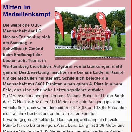
Mitten im
Medaillenkampf
Die weibliche U 16-
Mannschaft der LG
Neckar-Enz schlug sich
am Samstag in
Schwäbisch Gmünd
beim Endkampf der
besten acht Teams in
Württemberg beachtlich. Aufgrund von Erkrankungen nicht
ganz in Bestbesetzung mischten sie bis ans Ende im Kampf
um die Medaillen munter mit. Schließlich belegte die
Mannschaft mit 8461 Punkten einen guten 4. Platz in einem
Feld, das eine sehr hohe Leistungsdichte aufwies.
Zu Veranstaltungsbeginn konnten Melanie Böhm und Luisa Barth
der LG Neckar-Enz über 100 Meter eine gute Ausgangsposition
verschaffen, auch wenn die beiden mit 13,63 und 13,69 Sekunden
nicht an ihre Bestleistungen heranreichen konnten.
Erwartungsgemäß sollte der Hochsprungwettkampf nicht viele
Punkte für die LG erbringen. Anna-Lena Lang mit 1,38 Meter und
Mareike Stähle, die 1,35 Meter holten hier aber wertvolle Zähler.