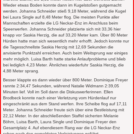
Wieder etwas Boden konnte dann im Kugelstoßen gutgemacht
werden. Johanna Schneider stieß 9,18 Meter, während die Kugel
bei Laura Single auf 8,48 Meter flog. Die meisten Punkte aller
Mannschaften erzielte die LG Neckar-Enz im Anschluss beim
Speerwerfen. Johanna Schneider platzierte sich mit 33,36 hier
knapp vor Saskia Herzig, die auf 33,20 Meter kam. Über 80 Meter
Hürden hatte man sich wesentlich mehr erhofft. Jedoch konnte nur
die Tagesschnellste Saskia Herzig mit 12,69 Sekunden die
anvisierte Punktzahl erreichen. Auch beim Weitsprung war einiges
mehr möglich. Luisa Barth hatte starke Anlaufprobleme und blieb
bei lediglich 4,23 Meter. Ähnliches wiederfuhr Saskia Herzig, die
4,88 Meter sprang.
Besser klappte es dann wieder über 800 Meter. Dominique Freyer
rannte 2:34,47 Sekunden, während Natalie Widmann 2:39,05
Minuten lief. Voll im Soll dann die Diskuswerferinnen. Ellen
Brodbeck konnte nach einer Verletzung vom Hürdenlauf nur
eingeschränkt aus dem Stand werfen. Ihre Scheibe flog auf 17,11
Meter. Johanna Schneider freute sich über eine Bestleistung mit
22,12 Meter. In der abschließenden Staffel sicherten Melanie
Böhm, Luisa Barth, Laura Single und Dominique Freyer den
Gesamtplatz 4. Auf ebendiesem Rang war die LG Neckar-Enz
schon nach den gemeldeten Vorleistungen geführt.