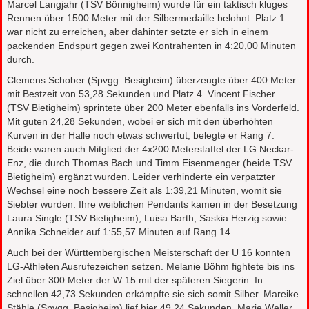
Marcel Langjahr (TSV Bönnigheim) wurde für ein taktisch kluges
Rennen über 1500 Meter mit der Silbermedaille belohnt. Platz 1
war nicht zu erreichen, aber dahinter setzte er sich in einem
packenden Endspurt gegen zwei Kontrahenten in 4:20,00 Minuten
durch.
Clemens Schober (Spvgg. Besigheim) überzeugte über 400 Meter
mit Bestzeit von 53,28 Sekunden und Platz 4. Vincent Fischer
(TSV Bietigheim) sprintete über 200 Meter ebenfalls ins Vorderfeld.
Mit guten 24,28 Sekunden, wobei er sich mit den überhöhten
Kurven in der Halle noch etwas schwertut, belegte er Rang 7.
Beide waren auch Mitglied der 4x200 Meterstaffel der LG Neckar-
Enz, die durch Thomas Bach und Timm Eisenmenger (beide TSV
Bietigheim) ergänzt wurden. Leider verhinderte ein verpatzter
Wechsel eine noch bessere Zeit als 1:39,21 Minuten, womit sie
Siebter wurden. Ihre weiblichen Pendants kamen in der Besetzung
Laura Single (TSV Bietigheim), Luisa Barth, Saskia Herzig sowie
Annika Schneider auf 1:55,57 Minuten auf Rang 14.
Auch bei der Württembergischen Meisterschaft der U 16 konnten
LG-Athleten Ausrufezeichen setzen. Melanie Böhm fightete bis ins
Ziel über 300 Meter der W 15 mit der späteren Siegerin. In
schnellen 42,73 Sekunden erkämpfte sie sich somit Silber. Mareike
Stähle (Spvgg. Besigheim) lief hier 49,24 Sekunden. Marie Weller