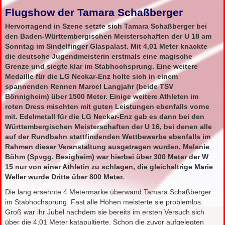
Flugshow der Tamara Schaßberger
Hervorragend in Szene setzte sich Tamara Schaßberger bei
den Baden-Württembergischen Meisterschaften der U 18 am
Sonntag im Sindelfinger Glaspalast. Mit 4,01 Meter knackte
die deutsche Jugendmeisterin erstmals eine magische
Grenze und siegte klar im Stabhochsprung. Eine weitere
Medaille für die LG Neckar-Enz holte sich in einem
spannenden Rennen Marcel Langjahr (beide TSV
Bönnigheim) über 1500 Meter. Einige weitere Athleten im
roten Dress mischten mit guten Leistungen ebenfalls vorne
mit. Edelmetall für die LG Neckar-Enz gab es dann bei den
Württembergischen Meisterschaften der U 16, bei denen alle
auf der Rundbahn stattfindenden Wettbewerbe ebenfalls im
Rahmen dieser Veranstaltung ausgetragen wurden. Melanie
Böhm (Spvgg. Besigheim) war hierbei über 300 Meter der W
15 nur von einer Athletin zu schlagen, die gleichaltrige Marie
Weller wurde Dritte über 800 Meter.
Die lang ersehnte 4 Metermarke überwand Tamara Schaßberger
im Stabhochsprung. Fast alle Höhen meisterte sie problemlos.
Groß war ihr Jubel nachdem sie bereits im ersten Versuch sich
über die 4,01 Meter katapultierte. Schon die zuvor aufgelegten