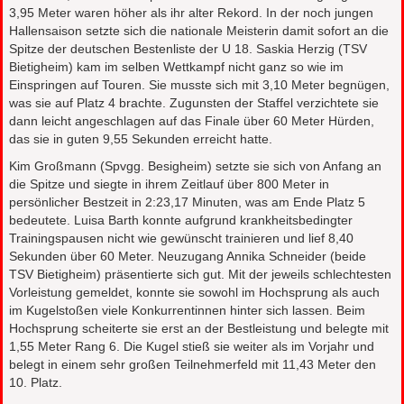
3,95 Meter waren höher als ihr alter Rekord. In der noch jungen
Hallensaison setzte sich die nationale Meisterin damit sofort an die
Spitze der deutschen Bestenliste der U 18. Saskia Herzig (TSV
Bietigheim) kam im selben Wettkampf nicht ganz so wie im
Einspringen auf Touren. Sie musste sich mit 3,10 Meter begnügen,
was sie auf Platz 4 brachte. Zugunsten der Staffel verzichtete sie
dann leicht angeschlagen auf das Finale über 60 Meter Hürden,
das sie in guten 9,55 Sekunden erreicht hatte.
Kim Großmann (Spvgg. Besigheim) setzte sie sich von Anfang an
die Spitze und siegte in ihrem Zeitlauf über 800 Meter in
persönlicher Bestzeit in 2:23,17 Minuten, was am Ende Platz 5
bedeutete. Luisa Barth konnte aufgrund krankheitsbedingter
Trainingspausen nicht wie gewünscht trainieren und lief 8,40
Sekunden über 60 Meter. Neuzugang Annika Schneider (beide
TSV Bietigheim) präsentierte sich gut. Mit der jeweils schlechtesten
Vorleistung gemeldet, konnte sie sowohl im Hochsprung als auch
im Kugelstoßen viele Konkurrentinnen hinter sich lassen. Beim
Hochsprung scheiterte sie erst an der Bestleistung und belegte mit
1,55 Meter Rang 6. Die Kugel stieß sie weiter als im Vorjahr und
belegt in einem sehr großen Teilnehmerfeld mit 11,43 Meter den
10. Platz.