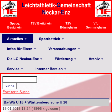
Spvgg.
TSV Bietigheim
TSV
VfL
Besigheim
Bönnigheim
Gemmrigheim
Aktuelles
Sportbetrieb
Infos für Eltern
Veranstaltungen
Die LG Neckar-Enz
Förderung
Archiv
Service
Interner Bereich
Erweiterte Suche
Ba-Wü U 18 + Württembergische U 16
19.01.2015 13:24
( 8995 x gelesen )