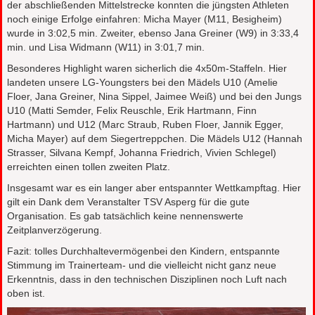
der abschließenden Mittelstrecke konnten die jüngsten Athleten
noch einige Erfolge einfahren: Micha Mayer (M11, Besigheim)
wurde in 3:02,5 min. Zweiter, ebenso Jana Greiner (W9) in 3:33,4
min. und Lisa Widmann (W11) in 3:01,7 min.
Besonderes Highlight waren sicherlich die 4x50m-Staffeln. Hier
landeten unsere LG-Youngsters bei den Mädels U10 (Amelie
Floer, Jana Greiner, Nina Sippel, Jaimee Weiß) und bei den Jungs
U10 (Matti Semder, Felix Reuschle, Erik Hartmann, Finn
Hartmann) und U12 (Marc Straub, Ruben Floer, Jannik Egger,
Micha Mayer) auf dem Siegertreppchen. Die Mädels U12 (Hannah
Strasser, Silvana Kempf, Johanna Friedrich, Vivien Schlegel)
erreichten einen tollen zweiten Platz.
Insgesamt war es ein langer aber entspannter Wettkampftag. Hier
gilt ein Dank dem Veranstalter TSV Asperg für die gute
Organisation. Es gab tatsächlich keine nennenswerte
Zeitplanverzögerung.
Fazit: tolles Durchhaltevermögenbei den Kindern, entspannte
Stimmung im Trainerteam- und die vielleicht nicht ganz neue
Erkenntnis, dass in den technischen Disziplinen noch Luft nach
oben ist.