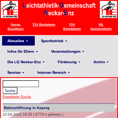
Spvgg.
TSV Bietigheim
TSV
VfL
Besigheim
Bönnigheim
Gemmrigheim
Aktuelles
Sportbetrieb
Infos für Eltern
Veranstaltungen
Die LG Neckar-Enz
Förderung
Archiv
Service
Interner Bereich
Erweiterte Suche
Bahneröffnung in Asperg
22.04.2015 16:35
( 6779 x gelesen )