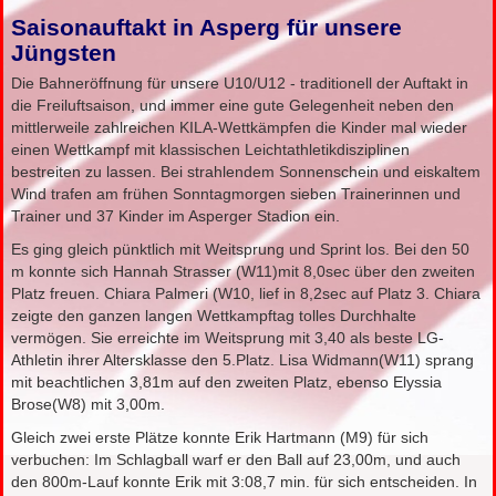
Saisonauftakt in Asperg für unsere
Jüngsten
Die Bahneröffnung für unsere U10/U12 - traditionell der Auftakt in
die Freiluftsaison, und immer eine gute Gelegenheit neben den
mittlerweile zahlreichen KILA-Wettkämpfen die Kinder mal wieder
einen Wettkampf mit klassischen Leichtathletikdisziplinen
bestreiten zu lassen. Bei strahlendem Sonnenschein und eiskaltem
Wind trafen am frühen Sonntagmorgen sieben Trainerinnen und
Trainer und 37 Kinder im Asperger Stadion ein.
Es ging gleich pünktlich mit Weitsprung und Sprint los. Bei den 50
m konnte sich Hannah Strasser (W11)mit 8,0sec über den zweiten
Platz freuen. Chiara Palmeri (W10, lief in 8,2sec auf Platz 3. Chiara
zeigte den ganzen langen Wettkampftag tolles Durchhalte
vermögen. Sie erreichte im Weitsprung mit 3,40 als beste LG-
Athletin ihrer Altersklasse den 5.Platz. Lisa Widmann(W11) sprang
mit beachtlichen 3,81m auf den zweiten Platz, ebenso Elyssia
Brose(W8) mit 3,00m.
Gleich zwei erste Plätze konnte Erik Hartmann (M9) für sich
verbuchen: Im Schlagball warf er den Ball auf 23,00m, und auch
den 800m-Lauf konnte Erik mit 3:08,7 min. für sich entscheiden. In