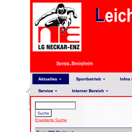
Spvgg. Besigheim
Aktuelles
Sportbetrieb
Infos 
Service
Interner Bereich
Erweiterte Suche