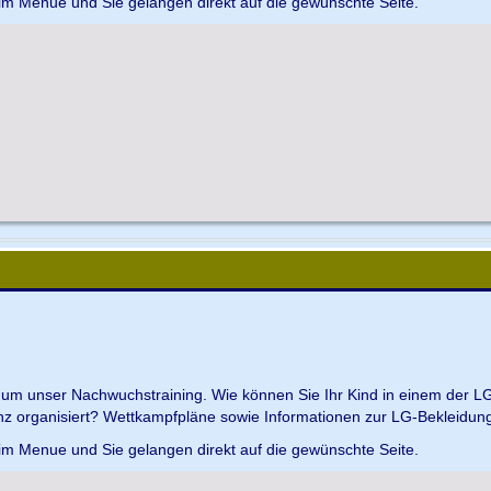
 im Menue und Sie gelangen direkt auf die gewünschte Seite.
d um unser Nachwuchstraining. Wie können Sie Ihr Kind in einem der L
z organisiert? Wettkampfpläne sowie Informationen zur LG-Bekleidungs
 im Menue und Sie gelangen direkt auf die gewünschte Seite.