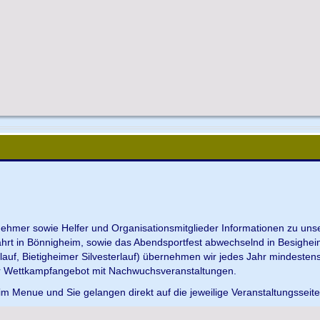
ilnehmer sowie Helfer und Organisationsmitglieder Informationen zu u
ahrt in Bönnigheim, sowie das Abendsportfest abwechselnd in Besighei
uf, Bietigheimer Silvesterlauf) übernehmen wir jedes Jahr mindesten
r Wettkampfangebot mit Nachwuchsveranstaltungen.
im Menue und Sie gelangen direkt auf die jeweilige Veranstaltungsseit