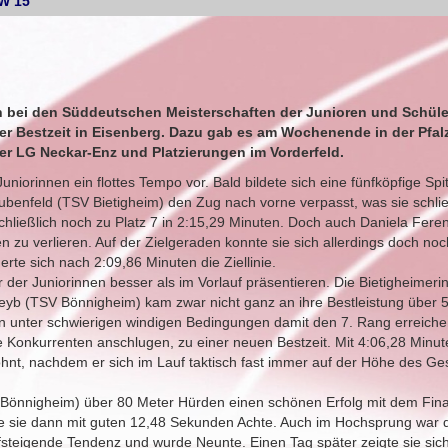
/W 15
ch bei den Süddeutschen Meisterschaften der Junioren und Schüle
her Bestzeit in Eisenberg. Dazu gab es am Wochenende in der Pfal
er LG Neckar-Enz und Platzierungen im Vorderfeld.
niorinnen ein flottes Tempo vor. Bald bildete sich eine fünfköpfige Sp
ubenfeld (TSV Bietigheim) den Zug nach vorne verpasst, was sie schli
chließlich noch zu Platz 7 in 2:15,29 Minuten. Doch auch Daniela Fere
 zu verlieren. Auf der Zielgeraden konnte sie sich allerdings doch noch
te sich nach 2:09,86 Minuten die Ziellinie.
der Juniorinnen besser als im Vorlauf präsentieren. Die Bietigheimeri
Seyb (TSV Bönnigheim) kam zwar nicht ganz an ihre Bestleistung über 
en unter schwierigen windigen Bedingungen damit den 7. Rang erreiche
ne Konkurrenten anschlugen, zu einer neuen Bestzeit. Mit 4:06,28 Minu
ohnt, nachdem er sich im Lauf taktisch fast immer auf der Höhe des G
Bönnigheim) über 80 Meter Hürden einen schönen Erfolg mit dem Fina
de sie dann mit guten 12,48 Sekunden Achte. Auch im Hochsprung war 
aufsteigende Tendenz und wurde Neunte. Einen Tag später zeigte sie si