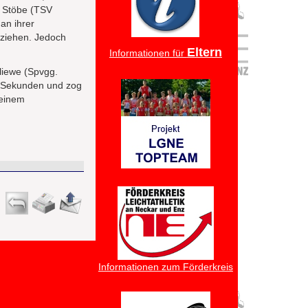
 Stöbe (TSV
an ihrer
uziehen. Jedoch
Eltern
Informationen für
liewe (Spvgg.
5 Sekunden und zog
 einem
Informationen zum Förderkreis