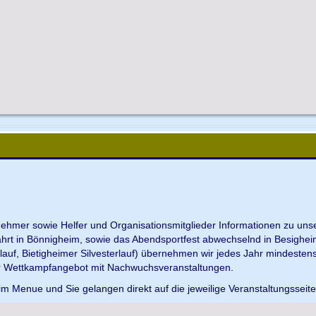
ilnehmer sowie Helfer und Organisationsmitglieder Informationen zu u
ahrt in Bönnigheim, sowie das Abendsportfest abwechselnd in Besighei
uf, Bietigheimer Silvesterlauf) übernehmen wir jedes Jahr mindesten
r Wettkampfangebot mit Nachwuchsveranstaltungen.
im Menue und Sie gelangen direkt auf die jeweilige Veranstaltungsseit