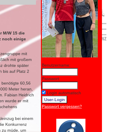
r M/W 15 die
z noch einige
itzengruppe mit
eßlich mit großem
Benutzername:
nz drohte später
 bis auf Platz 2
Passwort:
n benötigte 60,56
5000 Meter heran,
Login automatisch
n. Fabian Heidrich
ten wurde er mit
Passwort vergessen?
eschehens
leinzug bei einem
die Konkurrenz
ch zu müde, um