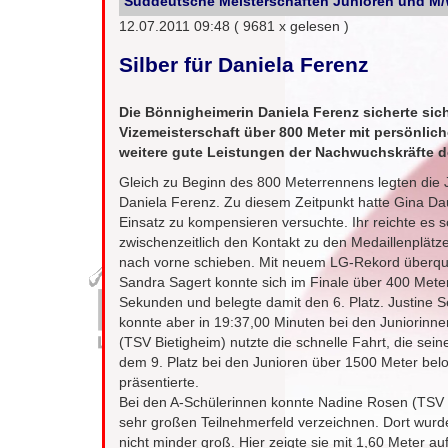
Süddeutsche Meisterschaften Junioren und M
12.07.2011 09:48
( 9681 x gelesen )
Silber für Daniela Ferenz
Die Bönnigheimerin Daniela Ferenz sicherte si
Vizemeisterschaft über 800 Meter mit persönlic
weitere gute Leistungen der Nachwuchskräfte d
Gleich zu Beginn des 800 Meterrennens legten die Ju
Daniela Ferenz. Zu diesem Zeitpunkt hatte Gina Da
Einsatz zu kompensieren versuchte. Ihr reichte es s
zwischenzeitlich den Kontakt zu den Medaillenplätzen
nach vorne schieben. Mit neuem LG-Rekord überquer
Sandra Sagert konnte sich im Finale über 400 Meter 
Sekunden und belegte damit den 6. Platz. Justine 
konnte aber in 19:37,00 Minuten bei den Juniorinn
(TSV Bietigheim) nutzte die schnelle Fahrt, die sei
dem 9. Platz bei den Junioren über 1500 Meter bel
präsentierte.
Bei den A-Schülerinnen konnte Nadine Rosen (TSV 
sehr großen Teilnehmerfeld verzeichnen. Dort wur
nicht minder groß. Hier zeigte sie mit 1,60 Meter 