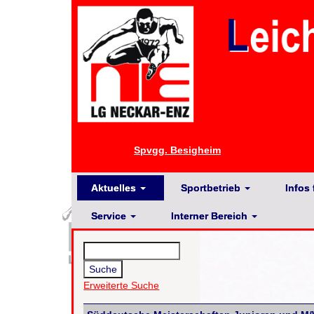
Spvgg. Besigheim
Aktuelles
Sportbetrieb
Infos 
Service
Interner Bereich
Erweiterte Suche