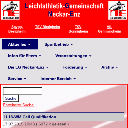
Spvgg.
TSV Bietigheim
TSV
VfL
Besigheim
Bönnigheim
Gemmrigheim
Aktuelles
Sportbetrieb
Infos für Eltern
Veranstaltungen
Die LG Neckar-Enz
Förderung
Archiv
Service
Interner Bereich
Erweiterte Suche
U 18-WM Cali Qualifikation
17.07.2015 10:43
( 6072 x gelesen )