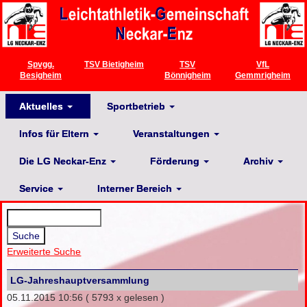
Spvgg.
TSV Bietigheim
TSV
VfL
Besigheim
Bönnigheim
Gemmrigheim
Aktuelles
Sportbetrieb
Infos für Eltern
Veranstaltungen
Die LG Neckar-Enz
Förderung
Archiv
Service
Interner Bereich
Erweiterte Suche
LG-Jahreshauptversammlung
05.11.2015 10:56
( 5793 x gelesen )