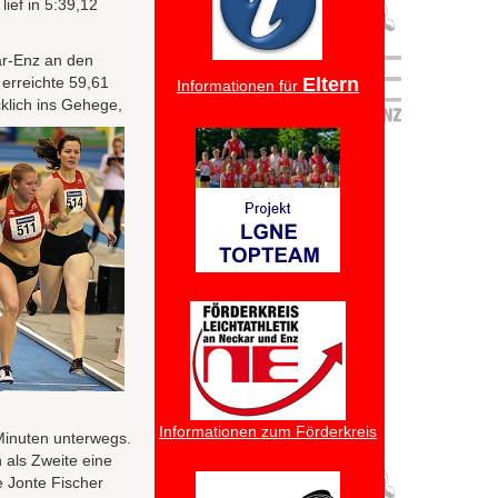
ief in 5:39,12
ar-Enz an den
 erreichte 59,61
Eltern
Informationen für
klich ins Gehege,
Informationen zum Förderkreis
 Minuten unterwegs.
 als Zweite eine
e Jonte Fischer