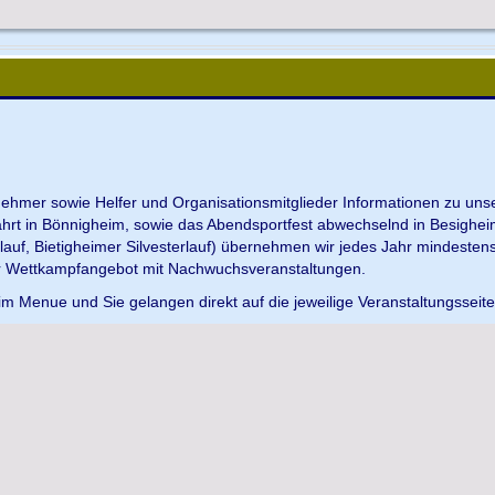
ilnehmer sowie Helfer und Organisationsmitglieder Informationen zu u
ahrt in Bönnigheim, sowie das Abendsportfest abwechselnd in Besighei
uf, Bietigheimer Silvesterlauf) übernehmen wir jedes Jahr mindesten
r Wettkampfangebot mit Nachwuchsveranstaltungen.
im Menue und Sie gelangen direkt auf die jeweilige Veranstaltungsseit