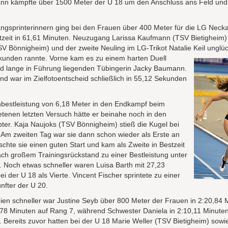
n kämpfte über 1500 Meter der U 18 um den Anschluss ans Feld und l
gsprinterinnern ging bei den Frauen über 400 Meter für die LG Neck
stzeit in 61,61 Minuten. Neuzugang Larissa Kaufmann (TSV Bietigheim)
 Bönnigheim) und der zweite Neuling im LG-Trikot Natalie Keil unglüc
kunden rannte. Vorne kam es zu einem harten Duell
nd lange in Führung liegenden Tübingerin Jacky Baumann.
nd war im Zielfotoentscheid schließlich in 55,12 Sekunden
nbestleistung von 6,18 Meter in den Endkampf beim
tenen letzten Versuch hätte er beinahe noch in den
ter. Kaja Naujoks (TSV Bönnigheim) stieß die Kugel bei
. Am zweiten Tag war sie dann schon wieder als Erste an
chte sie einen guten Start und kam als Zweite in Bestzeit
nach großem Trainingsrückstand zu einer Bestleistung unter
 Noch etwas schneller waren Luisa Barth mit 27,23
er U 18 als Vierte. Vincent Fischer sprintete zu einer
nfter der U 20.
eien schneller war Justine Seyb über 800 Meter der Frauen in 2:20,84
5,78 Minuten auf Rang 7, während Schwester Daniela in 2:10,11 Minuten
e. Bereits zuvor hatten bei der U 18 Marie Weller (TSV Bietigheim) sowi