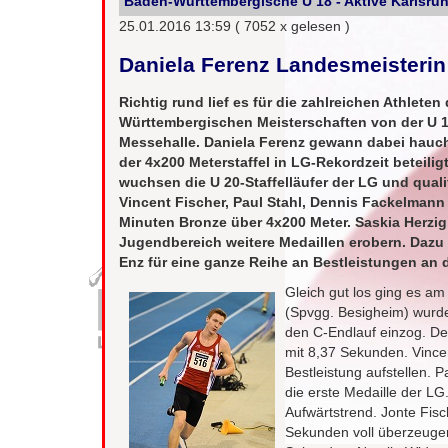
Baden-Württembergische U 18 - Aktive Karlsru
25.01.2016 13:59
( 7052 x gelesen )
Daniela Ferenz Landesmeisterin
Richtig rund lief es für die zahlreichen Athle
Württembergischen Meisterschaften von der U 1
Messehalle. Daniela Ferenz gewann dabei hauch
der 4x200 Meterstaffel in LG-Rekordzeit beteilig
wuchsen die U 20-Staffelläufer der LG und quali
Vincent Fischer, Paul Stahl, Dennis Fackelmann
Minuten Bronze über 4x200 Meter. Saskia Herzig
Jugendbereich weitere Medaillen erobern. Dazu s
Enz für eine ganze Reihe an Bestleistungen an
Gleich gut los ging es a
(Spvgg. Besigheim) wurde
den C-Endlauf einzog. De
mit 8,37 Sekunden. Vince
Bestleistung aufstellen. 
die erste Medaille der L
Aufwärtstrend. Jonte Fisc
Sekunden voll überzeugen