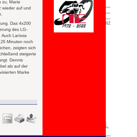
n zu, Marie
z wieder auf und
n.
ltung. Das 4x200
serung des LG-
. Auch Larissa
2,25 Minuten noch
ichen, zeigten sich
chließend steigerte
ängt. Dennis
bel als auf der
nvisierten Marke