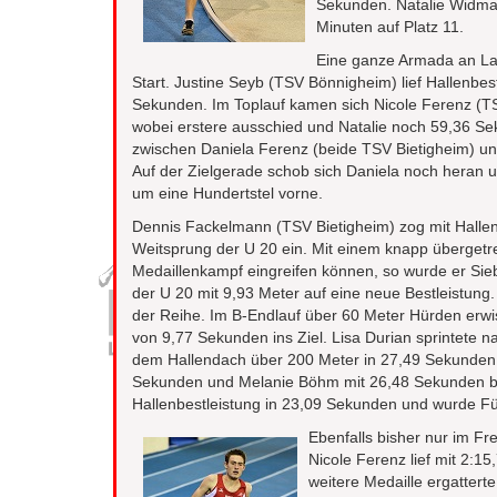
Sekunden. Natalie Widman
Minuten auf Platz 11.
Eine ganze Armada an Lan
Start. Justine Seyb (TSV Bönnigheim) lief Hallenbe
Sekunden. Im Toplauf kamen sich Nicole Ferenz (TSV
wobei erstere ausschied und Natalie noc
h 59,36 Se
zwischen Daniela Ferenz (beide TSV Bietigheim) u
Auf der Zielgerade schob sich Daniela noch heran u
um eine Hundertstel vorne.
Dennis Fackelmann (TSV Bietigheim) zog mit Halle
Weitsprung der U 20 ein. Mit einem knapp übergetre
Medaillenkampf eingreifen können, so wurde er Sieb
der U 20 mit 9,93 Meter auf eine neue Bestleistung
der Reihe. Im B-Endlauf über 60 Meter Hürden erwis
von 9,77 Sekunden ins Ziel. Lisa Durian sprintete 
dem Hallendach über 200 Meter in 27,49 Sekunden.
Sekunden und Melanie Böhm mit 26,48 Sekunden bei d
Hallenbestleistung in 23,09 Sekunden und wurde Fü
Ebenfalls bisher nur im Fr
Nicole Ferenz lief mit 2:1
weitere Medaille ergattert