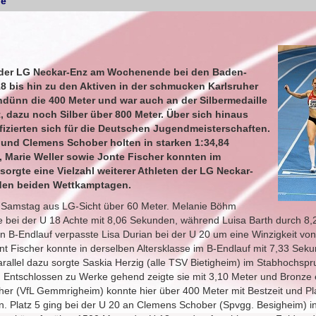
he
ten der LG Neckar-Enz am Wochenende bei den Baden-
8 bis hin zu den Aktiven in der schmucken Karlsruher
dünn die 400 Meter und war auch an der Silbermedaille
t, dazu noch Silber über 800 Meter. Über sich hinaus
fizierten sich für die Deutschen Jugendmeisterschaften.
 und Clemens Schober holten in starken 1:34,84
, Marie Weller sowie Jonte Fischer konnten im
orgte eine Vielzahl weiterer Athleten der LG Neckar-
 den beiden Wettkamptagen.
m Samstag aus LG-Sicht über 60 Meter. Melanie Böhm
 bei der U 18 Achte mit 8,06 Sekunden, während Luisa Barth durch 8
n B-Endlauf verpasste Lisa Durian bei der U 20 um eine Winzigkeit von
nt Fischer konnte in derselben Altersklasse im B-Endlauf mit 7,33 Sek
Parallel dazu sorgte Saskia Herzig (alle TSV Bietigheim) im Stabhochspr
G. Entschlossen zu Werke gehend zeigte sie mit 3,10 Meter und Bronze
her (VfL Gemmrigheim) konnte hier über 400 Meter mit Bestzeit und Pla
. Platz 5 ging bei der U 20 an Clemens Schober (Spvgg. Besigheim) i