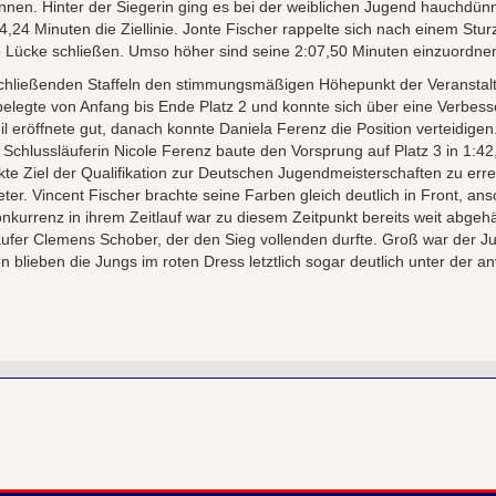
nnen. Hinter der Siegerin ging es bei der weiblichen Jugend hauchdün
,24 Minuten die Ziellinie. Jonte Fischer rappelte sich nach einem Stur
 Lücke schließen. Umso höher sind seine 2:07,50 Minuten einzuordne
bschließenden Staffeln den stimmungsmäßigen Höhepunkt der Veransta
belegte von Anfang bis Ende Platz 2 und konnte sich über eine Verbes
il eröffnete gut, danach konnte Daniela Ferenz die Position verteidigen
chlussläuferin Nicole Ferenz baute den Vorsprung auf Platz 3 in 1:4
te Ziel der Qualifikation zur Deutschen Jugendmeisterschaften zu erre
r. Vincent Fischer brachte seine Farben gleich deutlich in Front, ans
nkurrenz in ihrem Zeitlauf war zu diesem Zeitpunkt bereits weit abgeh
äufer Clemens Schober, der den Sieg vollenden durfte. Groß war der Ju
en blieben die Jungs im roten Dress letztlich sogar deutlich unter der a