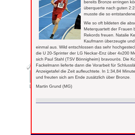
bereits Bronze erringen kö
überquerte nach guten 2:24
musste die so entstandene
Wie so oft bildeten die a
Meterquartett der Frauen 
Rekords freuen. Natalie Ke
Kaufmann überzeugte und S
einmal aus. Wild entschlossen das sehr hochgesteck
die U 20-Sprinter der LG Neckar-Enz über 4x200 Mete
sich Paul Stahl (TSV Bönnigheim) bravourös. Die Ko
Fackelmann lieferte dann die Vorarbeit für Schlussl
Anzeigetafel die Zeit aufleuchtete. In 1:34,84 Minut
und freuten sich am Ende zusätzlich über Bronze.
Martin Grund (MG)