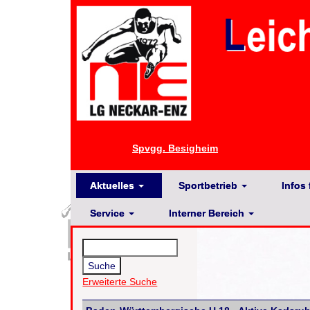
Spvgg. Besigheim
Aktuelles
Sportbetrieb
Infos 
Service
Interner Bereich
Erweiterte Suche