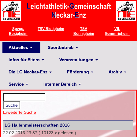
Spvgg.
TSV Bietigheim
TSV
VfL
Besigheim
Bönnigheim
Gemmrigheim
Aktuelles
Sportbetrieb
Infos für Eltern
Veranstaltungen
Die LG Neckar-Enz
Förderung
Archiv
Service
Interner Bereich
Erweiterte Suche
LG Hallenmeisterschaften 2016
22.02.2016 23:37
( 10123 x gelesen )