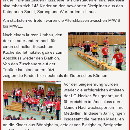
in der Halle stattfinden muss. Aber als die Riegen einmal eingeteilt
sind toben sich 143 Kinder an den bewährten Disziplinen aus den
Kategorien Sprint, Sprung und Wurf ordentlich aus.
Am stärksten vertreten waren die Altersklassen zwischen M/W 8
bis M/W11.
Nach einem kurzen Umbau, den
der ein oder andere noch für
einen schnellen Besuch am
Kuchenbuffet nutzte, gab es zum
Abschluss wieder den Biathlon.
Von den Zuschauern auf der
Tribüne lautstark unterstützt
zeigten die Kinder hier nochmals ihr läuferisches Können.
Vor der Siegerehrung wurden
wieder die erfolgreichen Athleten
der LG-Neckar-Enz geehrt, und
überreichten im Anschluss den
kleinen Nachwuchssportlern ihre
Medaillen. In diesem Jahr gingen
insgesamt die meisten Medaillen
an die Kinder aus Bönnigheim, gefolgt von Bietigheim, Besigheim