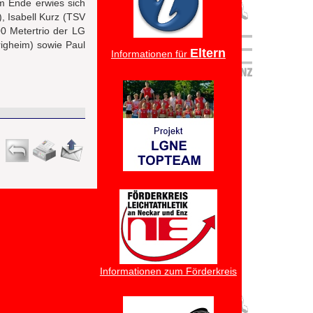
m Ende erwies sich
), Isabell Kurz (TSV
0 Metertrio der LG
igheim) sowie Paul
Eltern
Informationen für
Informationen zum Förderkreis