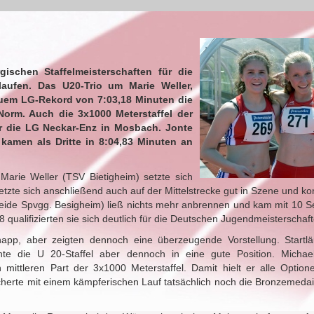
schen Staffelmeisterschaften für die
laufen. Das U20-Trio um Marie Weller,
em LG-Rekord von 7:03,18 Minuten die
Norm. Auch die 3x1000 Meterstaffel der
r die LG Neckar-Enz in Mosbach. Jonte
kamen als Dritte in 8:04,83 Minuten an
 Marie Weller (TSV Bietigheim) setzte sich
etzte sich anschließend auch auf der Mittelstrecke gut in Szene und ko
beide Spvgg. Besigheim) ließ nichts mehr anbrennen und kam mit 10 
qualifizierten sie sich deutlich für die Deutschen Jugendmeisterschaf
knapp, aber zeigten dennoch eine überzeugende Vorstellung. Startlä
chte die U 20-Staffel aber dennoch in eine gute Position. Micha
tleren Part der 3x1000 Meterstaffel. Damit hielt er alle Optione
herte mit einem kämpferischen Lauf tatsächlich noch die Bronzemedail