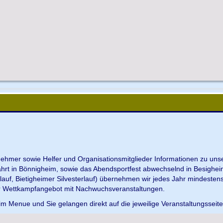
ilnehmer sowie Helfer und Organisationsmitglieder Informationen zu u
ahrt in Bönnigheim, sowie das Abendsportfest abwechselnd in Besighei
uf, Bietigheimer Silvesterlauf) übernehmen wir jedes Jahr mindesten
r Wettkampfangebot mit Nachwuchsveranstaltungen.
im Menue und Sie gelangen direkt auf die jeweilige Veranstaltungsseit