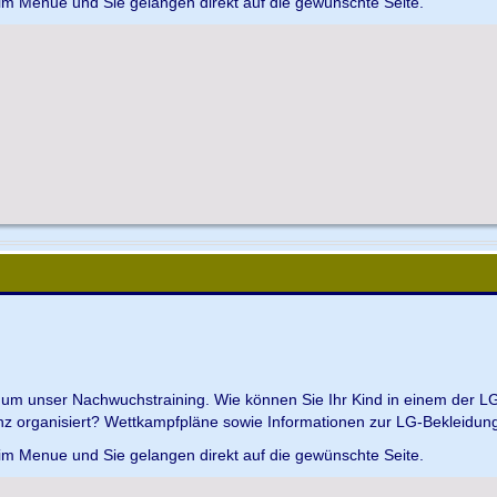
 im Menue und Sie gelangen direkt auf die gewünschte Seite.
d um unser Nachwuchstraining. Wie können Sie Ihr Kind in einem der L
z organisiert? Wettkampfpläne sowie Informationen zur LG-Bekleidungs
 im Menue und Sie gelangen direkt auf die gewünschte Seite.