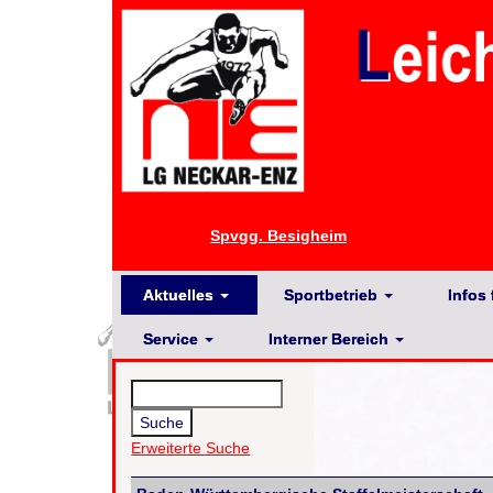
Spvgg. Besigheim
Aktuelles
Sportbetrieb
Infos 
Service
Interner Bereich
Erweiterte Suche