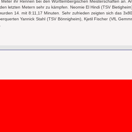
0 Meter ihr Rennen bei den Württembergischen Meisterschaften an. A
uf den letzten Metern sehr zu kämpfen. Neomie El Hindi (TSV Bietigheim
rden 14. mit 8:11,17 Minuten. Sehr zufrieden zeigten sich das 3x80
erquerten Yannick Stahl (TSV Bönnigheim), Kjetil Fischer (VfL Gemmr
.