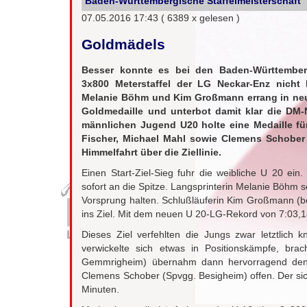
Baden-Württembergische Staffelmeisterschaft
07.05.2016 17:43
( 6389 x gelesen )
Goldmädels
Besser konnte es bei den Baden-Württembergi
3x800 Meterstaffel der LG Neckar-Enz nicht 
Melanie Böhm und Kim Großmann errang in neu
Goldmedaille und unterbot damit klar die DM-
männlichen Jugend U20 holte eine Medaille fü
Fischer, Michael Mahl sowie Clemens Schober 
Himmelfahrt über die Ziellinie.
Einen Start-Ziel-Sieg fuhr die weibliche U 20 ein.
sofort an die Spitze. Langsprinterin Melanie Böhm s
Vorsprung halten. Schlußläuferin Kim Großmann (
ins Ziel. Mit dem neuen U 20-LG-Rekord von 7:03,18 
Dieses Ziel verfehlten die Jungs zwar letztlich 
verwickelte sich etwas in Positionskämpfe, bra
Gemmrigheim) übernahm dann hervorragend den mit
Clemens Schober (Spvgg. Besigheim) offen. Der sic
Minuten.