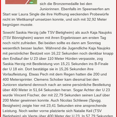
sich die Bronzemedaille bei den
Juniorinnen. Ebenfalls im Speerwerfen am
Start war Laura Single die ihre Hoffnung weckenden Probewürfe
nicht im Wettkampf umsetzen konnte, und sich mit 32,92 Meter
begnügen musste.
Sowohl Saskia Herzig (alle TSV Bietigheim) als auch Kaja Naujoks
(TSV Bönnigheim) waren mit ihren Ergebnissen am ersten Tag
noch nicht zufrieden. Bei beiden sollte es dann am Sonntag
wesentlich besser laufen. Während die Jugendliche Kaja Naujoks
mit persönlicher Bestzeit von 16,22 Sekunden noch denkbar knapp
den Endlauf der U 23 über 110 Meter Hürden verpasste, zog
Saskia Herzig mit Bestleistung von 15,21 Sekunden ins B-Finale
der U 18 ein. Dort bestätige sie in 15,26 Sekunden ihre
Vorlaufleistung. Etwas Pech mit dem Regen hatten die 200 und
400 Metersprinter. Clemens Schober kam diesmal bei den
Junioren startend dennoch nach an seine persönliche Bestleitung
über 400 Meter in 51,64 Sekunden heran. Sogar Achter der U 23
wurde Vincent Fischer, der mit 22,79 Sekunden seinen Lauf über
200 Meter gewinnen konnte. Auch Nicolas Schliewe (Spvgg.
Besigheim) zeigte hier mit 23,41 Sekunden eine ansprechende
Leistung. Noch weiter vorne platzierte sich Natalie Keil (TSV
Bietigheim) als Vierte über 400 Meter der U 23. In 57,79 Sekunden