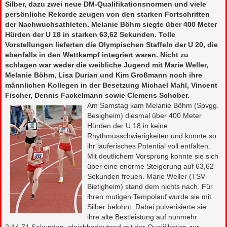
Silber, dazu zwei neue DM-Qualifikationsnormen und viele
persönliche Rekorde zeugen von den starken Fortschritten
der Nachwuchsathleten. Melanie Böhm siegte über 400 Meter
Hürden der U 18 in starken 63,62 Sekunden. Tolle
Vorstellungen lieferten die Olympischen Staffeln der U 20, die
ebenfalls in den Wettkampf integriert waren. Nicht zu
schlagen war weder die weibliche Jugend mit Marie Weller,
Melanie Böhm, Lisa Durian und Kim Großmann noch ihre
männlichen Kollegen in der Besetzung Michael Mahl, Vincent
Fischer, Dennis Fackelmann sowie Clemens Schober.
Am Samstag kam Melanie Böhm (Spvgg.
Besigheim) diesmal über 400 Meter
Hürden der U 18 in keine
Rhythmusschwierigkeiten und konnte so
ihr läuferisches Potential voll entfalten.
Mit deutlichem Vorsprung konnte sie sich
über eine enorme Steigerung auf 63,62
Sekunden freuen. Marie Weller (TSV
Bietigheim) stand dem nichts nach. Für
ihren mutigen Tempolauf wurde sie mit
Silber belohnt. Dabei pulverisierte sie
ihre alte Bestleistung auf nunmehr