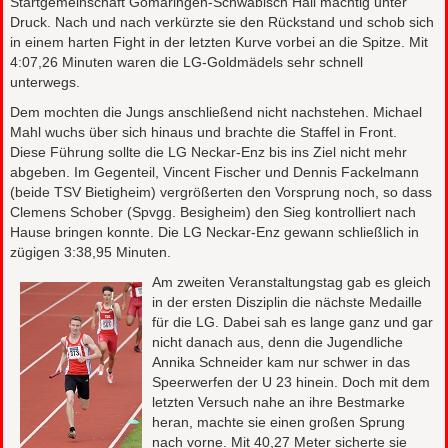
Startgemeinschaft Gomaringen-Schwäbisch Hall mächtig unter
Druck. Nach und nach verkürzte sie den Rückstand und schob sich
in einem harten Fight in der letzten Kurve vorbei an die Spitze. Mit
4:07,26 Minuten waren die LG-Goldmädels sehr schnell
unterwegs.
Dem mochten die Jungs anschließend nicht nachstehen. Michael
Mahl wuchs über sich hinaus und brachte die Staffel in Front.
Diese Führung sollte die LG Neckar-Enz bis ins Ziel nicht mehr
abgeben. Im Gegenteil, Vincent Fischer und Dennis Fackelmann
(beide TSV Bietigheim) vergrößerten den Vorsprung noch, so dass
Clemens Schober (Spvgg. Besigheim) den Sieg kontrolliert nach
Hause bringen konnte. Die LG Neckar-Enz gewann schließlich in
zügigen 3:38,95 Minuten.
Am zweiten Veranstaltungstag gab es gleich
in der ersten Disziplin die nächste Medaille
für die LG. Dabei sah es lange ganz und gar
nicht danach aus, denn die Jugendliche
Annika Schneider kam nur schwer in das
Speerwerfen der U 23 hinein. Doch mit dem
letzten Versuch nahe an ihre Bestmarke
heran, machte sie einen großen Sprung
nach vorne. Mit 40,27 Meter sicherte sie