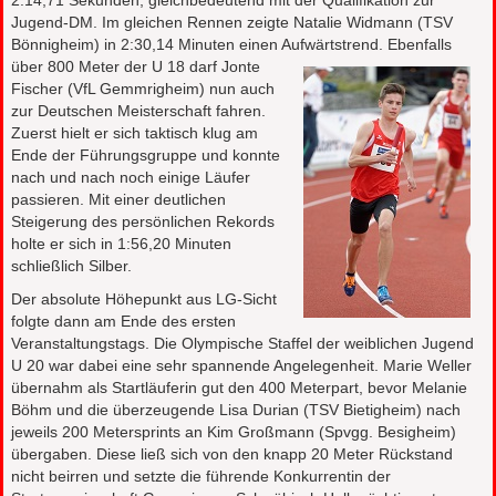
2:14,71 Sekunden, gleichbedeutend mit der Qualifikation zur
Jugend-DM. Im gleichen Rennen zeigte Natalie Widmann (TSV
Bönnigheim) in 2:30,14 Minuten einen Aufwärtstrend. Ebenfalls
über 800
Meter der U 18 darf Jonte
Fischer (VfL Gemmrigheim) nun auch
zur Deutschen Meisterschaft fahren.
Zuerst hielt er sich taktisch klug am
Ende der Führungsgruppe und konnte
nach und nach noch einige Läufer
passieren. Mit einer deutlichen
Steigerung des persönlichen Rekords
holte er sich in 1:56,20 Minuten
schließlich Silber.
Der absolute Höhepunkt aus LG-Sicht
folgte dann am Ende des ersten
Veranstaltungstags. Die Olympische Staffel der weiblichen Jugend
U 20 war dabei eine sehr spannende Angelegenheit. Marie Weller
übernahm als Startläuferin gut den 400 Meterpart, bevor Melanie
Böhm und die überzeugende Lisa Durian (TSV Bietigheim) nach
jeweils 200 Metersprints an Kim Großmann (Spvgg. Besigheim)
übergaben. Diese ließ sich von den knapp 20 Meter Rückstand
nicht beirren und setzte die führende Konkurrentin der