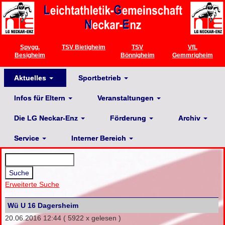
Spvgg.
TSV Bietigheim
TSV
VfL
Besigheim
Bönnigheim
Gemmrigheim
Aktuelles
Sportbetrieb
Infos für Eltern
Veranstaltungen
Die LG Neckar-Enz
Förderung
Archiv
Service
Interner Bereich
Erweiterte Suche
Wü U 16 Dagersheim
20.06.2016 12:44
( 5922 x gelesen )