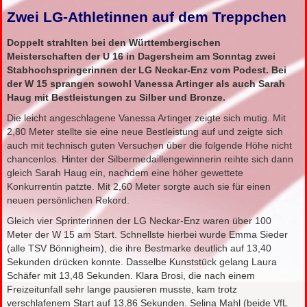
Zwei LG-Athletinnen auf dem Treppchen
Doppelt strahlten bei den Württembergischen
Meisterschaften der U 16 in Dagersheim am Sonntag zwei
Stabhochspringerinnen der LG Neckar-Enz vom Podest. Bei
der W 15 sprangen sowohl Vanessa Artinger als auch Sarah
Haug mit Bestleistungen zu Silber und Bronze.
Die leicht angeschlagene Vanessa Artinger zeigte sich mutig. Mit
2,80 Meter stellte sie eine neue Bestleistung auf und zeigte sich
auch mit technisch guten Versuchen über die folgende Höhe nicht
chancenlos. Hinter der Silbermedaillengewinnerin reihte sich dann
gleich Sarah Haug ein, nachdem eine höher gewettete
Konkurrentin patzte. Mit 2,60 Meter sorgte auch sie für einen
neuen persönlichen Rekord.
Gleich vier Sprinterinnen der LG Neckar-Enz waren über 100
Meter der W 15 am Start. Schnellste hierbei wurde Emma Sieder
(alle TSV Bönnigheim), die ihre Bestmarke deutlich auf 13,40
Sekunden drücken konnte. Dasselbe Kunststück gelang Laura
Schäfer mit 13,48 Sekunden. Klara Brosi, die nach einem
Freizeitunfall sehr lange pausieren musste, kam trotz
verschlafenem Start auf 13,86 Sekunden. Selina Mahl (beide VfL