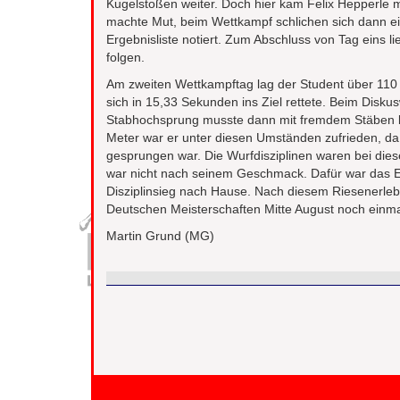
Kugelstoßen weiter. Doch hier kam Felix Hepperle 
machte Mut, beim Wettkampf schlichen sich dann ein 
Ergebnisliste notiert. Zum Abschluss von Tag eins 
folgen.
Am zweiten Wettkampftag lag der Student über 110 
sich in 15,33 Sekunden ins Ziel rettete. Beim Disk
Stabhochsprung musste dann mit fremdem Stäben bestr
Meter war er unter diesen Umständen zufrieden, d
gesprungen war. Die Wurfdisziplinen waren bei die
war nicht nach seinem Geschmack. Dafür war das End
Disziplinsieg nach Hause. Nach diesem Riesenerlebni
Deutschen Meisterschaften Mitte August noch einma
Martin Grund (MG)