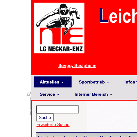
Spvgg. Besigheim
Aktuelles
Sportbetrieb
Infos 
Service
Interner Bereich
Erweiterte Suche