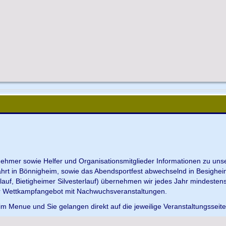
ilnehmer sowie Helfer und Organisationsmitglieder Informationen zu u
ahrt in Bönnigheim, sowie das Abendsportfest abwechselnd in Besighei
uf, Bietigheimer Silvesterlauf) übernehmen wir jedes Jahr mindesten
r Wettkampfangebot mit Nachwuchsveranstaltungen.
im Menue und Sie gelangen direkt auf die jeweilige Veranstaltungsseit