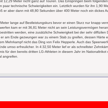
mit 12,29 Meter nicht ganz auf Touren. Das Einspringen beim folgend
paar technische Schwierigkeiten ein. Letztlich wurden für ihn 1,90 Me
ließ er aber dann mit 48,80 Sekunden über 400 Meter noch ein dickes 
Meter lange auf Bestleistungskurs bevor er einen Sturz nur knapp ve
uswerfen kam er mit 36,81 Meter nicht an sein Leistungsvermögen heran
itten werden, eine zusätzliche Schwierigkeit bei der sehr diffizilen Di
a er am Ende gezwungen war zu einem Stab zu greifen, dessen Härte e
sem Mehrkampf nicht das Ding von Felix Hepperle. Auch das Speerwerf
e umso erfreulicher. In 4:32,50 Meter lief er als schnellster Zehnkä
s für den bereits dritten LG-Athleten in diesem Jahr im Nationaltrikot
l angreifen.