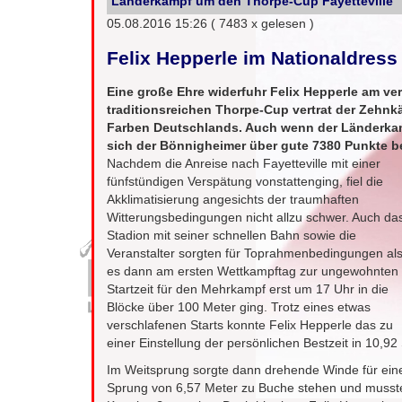
Länderkampf um den Thorpe-Cup Fayetteville
05.08.2016 15:26
( 7483 x gelesen )
Felix Hepperle im Nationaldress
Eine große Ehre widerfuhr Felix Hepperle am 
traditionsreichen Thorpe-Cup vertrat der Zehnk
Farben Deutschlands. Auch wenn der Länderkam
sich der Bönnigheimer über gute 7380 Punkte 
Nachdem die Anreise nach Fayetteville mit einer
fünfstündigen Verspätung vonstattenging, fiel die
Akklimatisierung angesichts der traumhaften
Witterungsbedingungen nicht allzu schwer. Auch da
Stadion mit seiner schnellen Bahn sowie die
Veranstalter sorgten für Toprahmenbedingungen al
es dann am ersten Wettkampftag zur ungewohnten
Startzeit für den Mehrkampf erst um 17 Uhr in die
Blöcke über 100 Meter ging. Trotz eines etwas
verschlafenen Starts konnte Felix Hepperle das zu
einer Einstellung der persönlichen Bestzeit in 10,9
Im Weitsprung sorgte dann drehende Winde für eine 
Sprung von 6,57 Meter zu Buche stehen und musste 