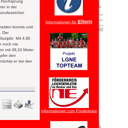
en Hochsprung
ter in der
Ausrufezeichen
Eltern
Informationen für
rmeiden konnte und
. Der
sziplin. Mit 4,85
r noch nie
en mit 49,24 Meter
mpfer den
 möchte er bei den
Informationen zum Förderkreis