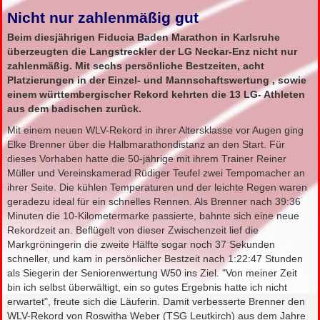
Nicht nur zahlenmäßig gut
Beim diesjährigen Fiducia Baden Marathon in Karlsruhe
überzeugten die Langstreckler der LG Neckar-Enz nicht nur
zahlenmäßig. Mit sechs persönliche Bestzeiten, acht
Platzierungen in der Einzel- und Mannschaftswertung , sowie
einem württembergischer Rekord kehrten die 13 LG- Athleten
aus dem badischen zurück.
Mit einem neuen WLV-Rekord in ihrer Altersklasse vor Augen ging
Elke Brenner über die Halbmarathondistanz an den Start. Für
dieses Vorhaben hatte die 50-jährige mit ihrem Trainer Reiner
Müller und Vereinskamerad Rüdiger Teufel zwei Tempomacher an
ihrer Seite. Die kühlen Temperaturen und der leichte Regen waren
geradezu ideal für ein schnelles Rennen. Als Brenner nach 39:36
Minuten die 10-Kilometermarke passierte, bahnte sich eine neue
Rekordzeit an. Beflügelt von dieser Zwischenzeit lief die
Markgröningerin die zweite Hälfte sogar noch 37 Sekunden
schneller, und kam in persönlicher Bestzeit nach 1:22:47 Stunden
als Siegerin der Seniorenwertung W50 ins Ziel. "Von meiner Zeit
bin ich selbst überwältigt, ein so gutes Ergebnis hatte ich nicht
erwartet", freute sich die Läuferin. Damit verbesserte Brenner den
WLV-Rekord von Roswitha Weber (TSG Leutkirch) aus dem Jahre