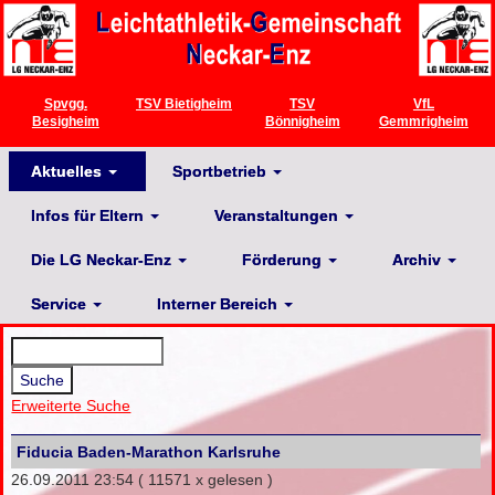
Spvgg.
TSV Bietigheim
TSV
VfL
Besigheim
Bönnigheim
Gemmrigheim
Aktuelles
Sportbetrieb
Infos für Eltern
Veranstaltungen
Die LG Neckar-Enz
Förderung
Archiv
Service
Interner Bereich
Erweiterte Suche
Fiducia Baden-Marathon Karlsruhe
26.09.2011 23:54
( 11571 x gelesen )