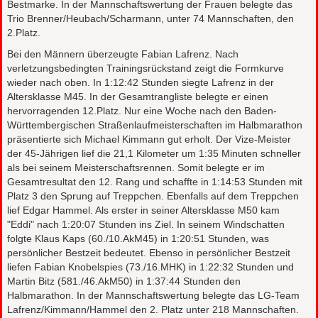
Bestmarke. In der Mannschaftswertung der Frauen belegte das
Trio Brenner/Heubach/Scharmann, unter 74 Mannschaften, den
2.Platz.
Bei den Männern überzeugte Fabian Lafrenz. Nach
verletzungsbedingten Trainingsrückstand zeigt die Formkurve
wieder nach oben. In 1:12:42 Stunden siegte Lafrenz in der
Altersklasse M45. In der Gesamtrangliste belegte er einen
hervorragenden 12.Platz. Nur eine Woche nach den Baden-
Württembergischen Straßenlaufmeisterschaften im Halbmarathon
präsentierte sich Michael Kimmann gut erholt. Der Vize-Meister
der 45-Jährigen lief die 21,1 Kilometer um 1:35 Minuten schneller
als bei seinem Meisterschaftsrennen. Somit belegte er im
Gesamtresultat den 12. Rang und schaffte in 1:14:53 Stunden mit
Platz 3 den Sprung auf Treppchen. Ebenfalls auf dem Treppchen
lief Edgar Hammel. Als erster in seiner Altersklasse M50 kam
"Eddi" nach 1:20:07 Stunden ins Ziel. In seinem Windschatten
folgte Klaus Kaps (60./10.AkM45) in 1:20:51 Stunden, was
persönlicher Bestzeit bedeutet. Ebenso in persönlicher Bestzeit
liefen Fabian Knobelspies (73./16.MHK) in 1:22:32 Stunden und
Martin Bitz (581./46.AkM50) in 1:37:44 Stunden den
Halbmarathon. In der Mannschaftswertung belegte das LG-Team
Lafrenz/Kimmann/Hammel den 2. Platz unter 218 Mannschaften.