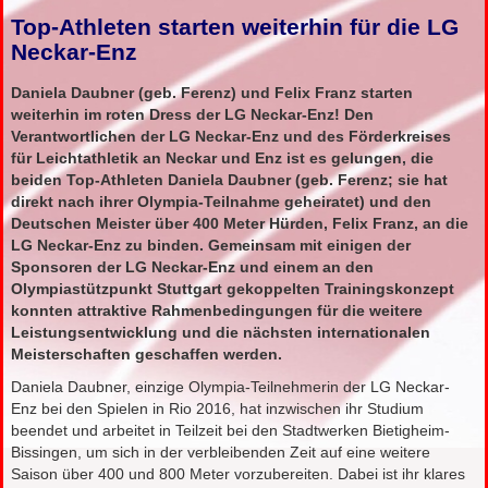
Top-Athleten starten weiterhin für die LG
Neckar-Enz
Daniela Daubner (geb. Ferenz) und Felix Franz starten
weiterhin im roten Dress der LG Neckar-Enz! Den
Verantwortlichen der LG Neckar-Enz und des Förderkreises
für Leichtathletik an Neckar und Enz ist es gelungen, die
beiden Top-Athleten Daniela Daubner (geb. Ferenz; sie hat
direkt nach ihrer Olympia-Teilnahme geheiratet) und den
Deutschen Meister über 400 Meter Hürden, Felix Franz, an die
LG Neckar-Enz zu binden. Gemeinsam mit einigen der
Sponsoren der LG Neckar-Enz und einem an den
Olympiastützpunkt Stuttgart gekoppelten Trainingskonzept
konnten attraktive Rahmenbedingungen für die weitere
Leistungsentwicklung und die nächsten internationalen
Meisterschaften geschaffen werden.
Daniela Daubner, einzige Olympia-Teilnehmerin der LG Neckar-
Enz bei den Spielen in Rio 2016, hat inzwischen ihr Studium
beendet und arbeitet in Teilzeit bei den Stadtwerken Bietigheim-
Bissingen, um sich in der verbleibenden Zeit auf eine weitere
Saison über 400 und 800 Meter vorzubereiten. Dabei ist ihr klares