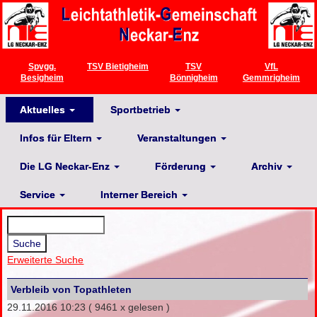
Spvgg.
TSV Bietigheim
TSV
VfL
Besigheim
Bönnigheim
Gemmrigheim
Aktuelles
Sportbetrieb
Infos für Eltern
Veranstaltungen
Die LG Neckar-Enz
Förderung
Archiv
Service
Interner Bereich
Erweiterte Suche
Verbleib von Topathleten
29.11.2016 10:23
( 9461 x gelesen )