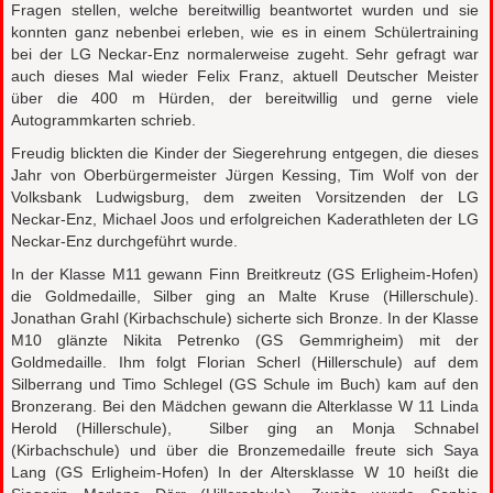
Fragen stellen, welche bereitwillig beantwortet wurden und sie
konnten ganz nebenbei erleben, wie es in einem Schülertraining
bei der LG Neckar-Enz normalerweise zugeht. Sehr gefragt war
auch dieses Mal wieder Felix Franz, aktuell Deutscher Meister
über die 400 m Hürden, der bereitwillig und gerne viele
Autogrammkarten schrieb.
Freudig blickten die Kinder der Siegerehrung entgegen, die dieses
Jahr von Oberbürgermeister Jürgen Kessing, Tim Wolf von der
Volksbank Ludwigsburg, dem zweiten Vorsitzenden der LG
Neckar-Enz, Michael Joos und erfolgreichen Kaderathleten der LG
Neckar-Enz durchgeführt wurde.
In der Klasse M11 gewann Finn Breitkreutz (GS Erligheim-Hofen)
die Goldmedaille, Silber ging an Malte Kruse (Hillerschule).
Jonathan Grahl (Kirbachschule) sicherte sich Bronze. In der Klasse
M10 glänzte Nikita Petrenko (GS Gemmrigheim) mit der
Goldmedaille. Ihm folgt Florian Scherl (Hillerschule) auf dem
Silberrang und Timo Schlegel (GS Schule im Buch) kam auf den
Bronzerang. Bei den Mädchen gewann die Alterklasse W 11 Linda
Herold (Hillerschule), Silber ging an Monja Schnabel
(Kirbachschule) und über die Bronzemedaille freute sich Saya
Lang (GS Erligheim-Hofen) In der Altersklasse W 10 heißt die