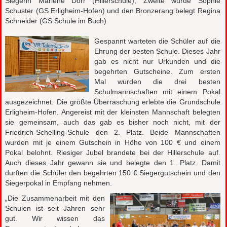
Siegerin Marlene Dörr (Hillerschule), Zweite wurde Sophie
Schuster (GS Erligheim-Hofen) und den Bronzerang belegt Regina
Schneider (GS Schule im Buch)
Gespannt warteten die Schüler auf die
Ehrung der besten Schule. Dieses Jahr
gab es nicht nur Urkunden und die
begehrten Gutscheine. Zum ersten
Mal wurden die drei besten
Schulmannschaften mit einem Pokal
ausgezeichnet. Die größte Überraschung erlebte die Grundschule
Erligheim-Hofen. Angereist mit der kleinsten Mannschaft belegten
sie gemeinsam, auch das gab es bisher noch nicht, mit der
Friedrich-Schelling-Schule den 2. Platz. Beide Mannschaften
wurden mit je einem Gutschein in Höhe von 100 € und einem
Pokal belohnt. Riesiger Jubel brandete bei der Hillerschule auf.
Auch dieses Jahr gewann sie und belegte den 1. Platz. Damit
durften die Schüler den begehrten 150 € Siegergutschein und den
Siegerpokal in Empfang nehmen.
„Die Zusammenarbeit mit den
Schulen ist seit Jahren sehr
gut. Wir wissen das