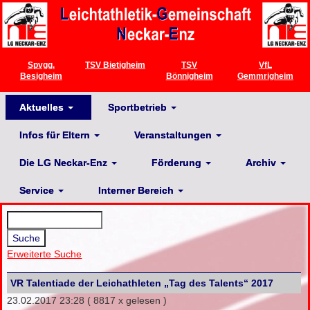
Spvgg.
TSV Bietigheim
TSV
VfL
Besigheim
Bönnigheim
Gemmrigheim
Aktuelles
Sportbetrieb
Infos für Eltern
Veranstaltungen
Die LG Neckar-Enz
Förderung
Archiv
Service
Interner Bereich
Erweiterte Suche
VR Talentiade der Leichathleten „Tag des Talents“ 2017
23.02.2017 23:28
( 8817 x gelesen )