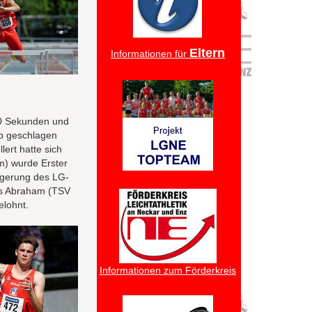
Eltern
Informationen für
50 Sekunden und
pp geschlagen
lert hatte sich
m) wurde Erster
igerung des LG-
us Abraham (TSV
elohnt.
Informationen zum Förderkreis