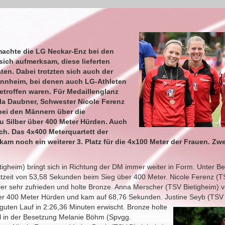
 machte die LG Neckar-Enz bei den
ich aufmerksam, diese lieferten
en. Dabei trotzten sich auch der
annheim, bei denen auch LG-Athleten
troffen waren. Für Medaillenglanz
la Daubner, Schwester Nicole Ferenz
bei den Männern über die
zu Silber über 400 Meter Hürden. Auch
ich. Das 4x400 Meterquartett der
kam noch ein weiterer 3. Platz für die 4x100 Meter der Frauen. Zwe
gheim) bringt sich in Richtung der DM immer weiter in Form. Unter Bewe
stzeit von 53,58 Sekunden beim Sieg über 400 Meter. Nicole Ferenz (
er sehr zufrieden und holte Bronze. Anna Merscher (TSV Bietigheim) 
ber 400 Meter Hürden und kam auf 68,76 Sekunden. Justine Seyb
(TSV 
guten Lauf in 2:26,36 Minuten erwischt. Bronze holte
el in der Besetzung Melanie Böhm (Spvgg.