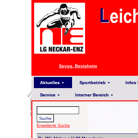
Spvgg. Besigheim
Aktuelles
Sportbetrieb
Infos 
Service
Interner Bereich
Erweiterte Suche