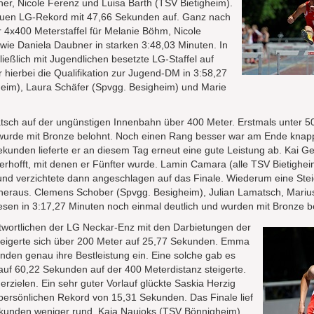
er, Nicole Ferenz und Luisa Barth (TSV Bietigheim).
 neuen LG-Rekord mit 47,66 Sekunden auf. Ganz nach
r 4x400 Meterstaffel für Melanie Böhm, Nicole
ie Daniela Daubner in starken 3:48,03 Minuten. In
ließlich mit Jugendlichen besetzte LG-Staffel auf
r hierbei die Qualifikation zur Jugend-DM in 3:58,27
heim), Laura Schäfer (Spvgg. Besigheim) und Marie
atsch auf der ungünstigen Innenbahn über 400 Meter. Erstmals unter 
n wurde mit Bronze belohnt. Noch einen Rang besser war am Ende kna
kunden lieferte er an diesem Tag erneut eine gute Leistung ab. Kai Gel
rhofft, mit denen er Fünfter wurde. Lamin Camara (alle TSV Bietighei
und verzichtete dann angeschlagen auf das Finale. Wiederum eine Ste
heraus. Clemens Schober (Spvgg. Besigheim), Julian Lamatsch, Mari
esen in 3:17,27 Minuten noch einmal deutlich und wurden mit Bronze b
twortlichen der LG Neckar-Enz mit den Darbietungen der
steigerte sich über 200 Meter auf 25,77 Sekunden. Emma
unden genau ihre Bestleistung ein. Eine solche gab es
s auf 60,22 Sekunden auf der 400 Meterdistanz steigerte.
rzielen. Ein sehr guter Vorlauf glückte Saskia Herzig
ersönlichen Rekord von 15,31 Sekunden. Das Finale lief
ekunden weniger rund. Kaja Naujoks (TSV Bönnigheim)