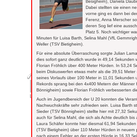
Besigheim), Daniela Daubn
Dabei stellten sie einen
vorne ging es dann bei de
Ferenz, Anna Merscher sow
deren Sog lief eine aussch
Platz 5. Noch wichtiger wa
Minuten für Luisa Barth, Selina Mahl (VfL Gemmrig
Weller (TSV Bietigheim).
Für eine absolute Überraschung sorgte Julian Lam
dies sofort ganz deutlich wurde in 49,14 Sekunde
Florian Fröhlich über 400 Meter Hürden. In 53,24 Se
beim Diskuswerfen etwas mehr als die 39,51 Meter e
seines Vorlaufs über 100 Meter in 11,01 Sekunden 
Rekords sprang bei den 4x400 Metern der Männer 
Bönnigheim) sowie Florian Fröhlich verbesserten di
Auch im Jugendbereich der U 20 konnten die Veran
Nachwuchskräfte sehr zufrieden sein. Luisa Barth 
Sieder (TSV Bönnigheim) stellte hier mit 27,32 Sek
auch für Selina Mahl, die sich als Achte deutlich bi
Laura Schäfer konnte hier diesmal 61,94 Sekunden e
(TSV Bietigheim) über 110 Meter Hürden in neuem p
nach einem Fehler an der ersten Hürde in 16,33 S