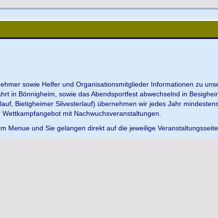
ilnehmer sowie Helfer und Organisationsmitglieder Informationen zu u
ahrt in Bönnigheim, sowie das Abendsportfest abwechselnd in Besighei
uf, Bietigheimer Silvesterlauf) übernehmen wir jedes Jahr mindesten
r Wettkampfangebot mit Nachwuchsveranstaltungen.
im Menue und Sie gelangen direkt auf die jeweilige Veranstaltungsseit