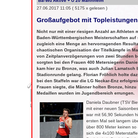
Ba-Wü Aktive + U 20 Mannheim
27.06.2017 11:05
( 5175 x gelesen )
Großaufgebot mit Topleistungen
Nicht nur mit einer riesigen Anzahl an Athleten
Baden-Württembergischen Meisterschaften auf s
zugleich eine Menge an hervorragenden Resultat
chaotischen Organisation der Titelkämpfe in M
von Zeitplanverzögerungen von zwei Stunden be
sorgten bei den Frauen 400 Metersiegerin Danie
kam hier zu Bronze, was auch Julian Lamatsch 
Stadionrunde gelang. Florian Fröhlich holte da
bei den Staffeln war die LG Neckar-Enz erfolgre
Frauen siegte, die Männer holten Bronze, hinzu 
Medaillen wurden im Jugendbereich errungen.
Daniela Daubner (TSV Bieti
mit einer neuen Saisonbe
war mit 56,90 Sekunden hi
ersten Mal seit langem ü
über 800 Meter keinen so 
sich die 4x100 Meterstaff