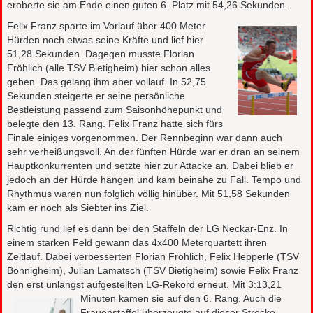
eroberte sie am Ende einen guten 6. Platz mit 54,26 Sekunden.
Felix Franz sparte im Vorlauf über 400 Meter
Hürden noch etwas seine Kräfte und lief hier
51,28 Sekunden. Dagegen musste Florian
Fröhlich (alle TSV Bietigheim) hier schon alles
geben. Das gelang ihm aber vollauf. In 52,75
Sekunden steigerte er seine persönliche
Bestleistung passend zum Saisonhöhepunkt und
belegte den 13. Rang. Felix Franz hatte sich fürs
Finale einiges vorgenommen. Der Rennbeginn war dann auch
sehr verheißungsvoll. An der fünften Hürde war er dran an seinem
Hauptkonkurrenten und setzte hier zur Attacke an. Dabei blieb er
jedoch an der Hürde hängen und kam beinahe zu Fall. Tempo und
Rhythmus waren nun folglich völlig hinüber. Mit 51,58 Sekunden
kam er noch als Siebter ins Ziel.
Richtig rund lief es dann bei den Staffeln der LG Neckar-Enz. In
einem starken Feld gewann das 4x400 Meterquartett ihren
Zeitlauf. Dabei verbesserten Florian Fröhlich, Felix Hepperle (TSV
Bönnigheim), Julian Lamatsch (TSV Bietigheim) sowie Felix Franz
den erst unlängst aufgestellten LG-Rekord erneut. Mit 3:13,21
Minuten kamen sie auf den 6.
Rang. Auch die
Frauenstaffel überzeugte auf dieser Strecke.