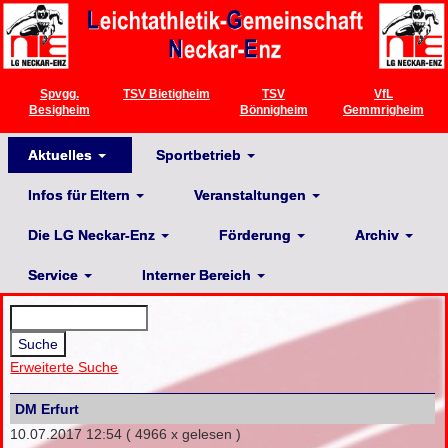
Spvgg.
TSV Bietigheim
TSV
VfL
Besigheim
Bönnigheim
Gemmrigheim
Aktuelles
Sportbetrieb
Infos für Eltern
Veranstaltungen
Die LG Neckar-Enz
Förderung
Archiv
Service
Interner Bereich
Erweiterte Suche
DM Erfurt
10.07.2017 12:54
( 4966 x gelesen )