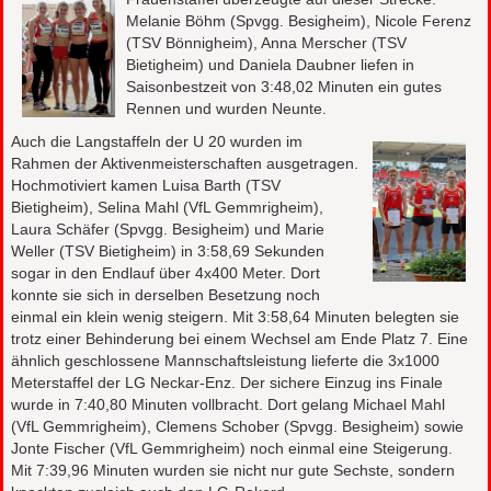
Melanie Böhm (Spvgg. Besigheim), Nicole Ferenz
(TSV Bönnigheim), Anna Merscher (TSV
Bietigheim) und Daniela Daubner liefen in
Saisonbestzeit von 3:48,02 Minuten ein gutes
Rennen und wurden Neunte.
Auch die Langstaffeln der U 20 wurden im
Rahmen der Aktivenmeisterschaften ausgetragen.
Hochmotiviert kamen Luisa Barth (TSV
Bietigheim), Selina Mahl (VfL Gemmrigheim),
Laura Schäfer (Spvgg. Besigheim) und Marie
Weller (TSV Bietigheim) in 3:58,69 Sekunden
sogar in den Endlauf über 4x400 Meter. Dort
konnte sie sich in derselben Besetzung noch
einmal ein klein wenig steigern. Mit 3:58,64 Minuten belegten sie
trotz einer Behinderung bei einem Wechsel am Ende Platz 7. Eine
ähnlich geschlossene Mannschaftsleistung lieferte die 3x1000
Meterstaffel der LG Neckar-Enz. Der sichere Einzug ins Finale
wurde in 7:40,80 Minuten vollbracht. Dort gelang Michael Mahl
(VfL Gemmrigheim), Clemens Schober (Spvgg. Besigheim) sowie
Jonte Fischer (VfL Gemmrigheim) noch einmal eine Steigerung.
Mit 7:39,96 Minuten wurden sie nicht nur gute Sechste, sondern