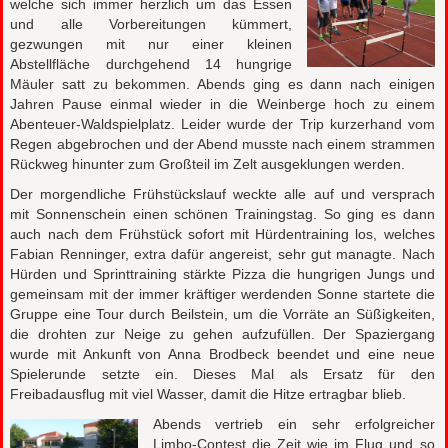
welche sich immer herzlich um das Essen
und alle Vorbereitungen kümmert,
gezwungen mit nur einer kleinen
Abstellfläche durchgehend 14 hungrige
Mäuler satt zu bekommen. Abends ging es dann nach einigen
Jahren Pause einmal wieder in die Weinberge hoch zu einem
Abenteuer-Waldspielplatz. Leider wurde der Trip kurzerhand vom
Regen abgebrochen und der Abend musste nach einem strammen
Rückweg hinunter zum Großteil im Zelt ausgeklungen werden.
Der morgendliche Frühstückslauf weckte alle auf und versprach
mit Sonnenschein einen schönen Trainingstag. So ging es dann
auch nach dem Frühstück sofort mit Hürdentraining los, welches
Fabian Renninger, extra dafür angereist, sehr gut managte. Nach
Hürden und Sprinttraining stärkte Pizza die hungrigen Jungs und
gemeinsam mit der immer kräftiger werdenden Sonne startete die
Gruppe eine Tour durch Beilstein, um die Vorräte an Süßigkeiten,
die drohten zur Neige zu gehen aufzufüllen. Der Spaziergang
wurde mit Ankunft von Anna Brodbeck beendet und eine neue
Spielerunde setzte ein. Dieses Mal als Ersatz für den
Freibadausflug mit viel Wasser, damit die Hitze ertragbar blieb.
Abends vertrieb ein sehr erfolgreicher
Limbo-Contest die Zeit wie im Flug und so