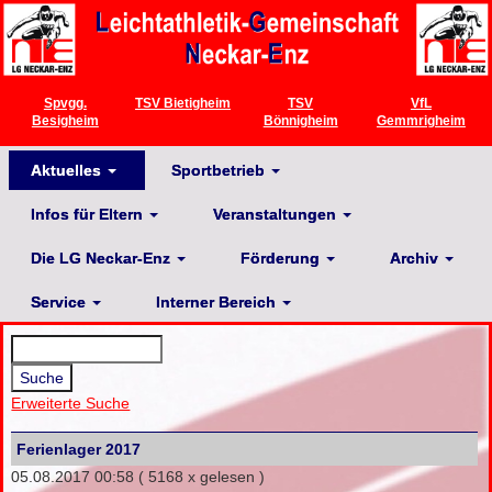
Spvgg.
TSV Bietigheim
TSV
VfL
Besigheim
Bönnigheim
Gemmrigheim
Aktuelles
Sportbetrieb
Infos für Eltern
Veranstaltungen
Die LG Neckar-Enz
Förderung
Archiv
Service
Interner Bereich
Erweiterte Suche
Ferienlager 2017
05.08.2017 00:58
( 5168 x gelesen )