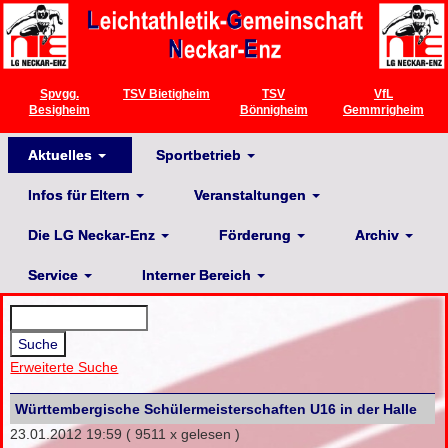
Spvgg.
TSV Bietigheim
TSV
VfL
Besigheim
Bönnigheim
Gemmrigheim
Aktuelles
Sportbetrieb
Infos für Eltern
Veranstaltungen
Die LG Neckar-Enz
Förderung
Archiv
Service
Interner Bereich
Erweiterte Suche
Württembergische Schülermeisterschaften U16 in der Halle
23.01.2012 19:59
( 9511 x gelesen )