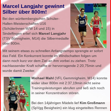
Marcel Langjahr gewinnt
Silber über 800m!
Bei den württembergischen Schüler-
Hallen-Meisterschaften U16
(SchülerInnen M/W 14 und 15) in
Sindelfingen erlief sich
Marcel Langjahr
(TSV Bönnigheim, M14) die Silbermedaille
über 800m.
Mit seinem etwas zu schnellen Anfangstempo sprengte er sofort
das Feld. Ein Konkurrent konnte im Windschatten folgen um
dann noch kurz vor dem Ziel an ihm vorbei zu ziehen. Trotz
nachlassender Kraft schaffte er hervorragende 2:20,75min und
wurde damit Zweiter.
Michael Mahl
(VFL Gemmrigheim, M14) konnte
leider über 800m mit 2:37,19min nicht seine
Trainingsleistungen abrufen und ließ sich noch
in seiner Konzentration stören.
Bei den 14jährigen Mädels lief
Kim Großmann
(SpVgg Besigheim) ein klug eingeteiltes Rennen