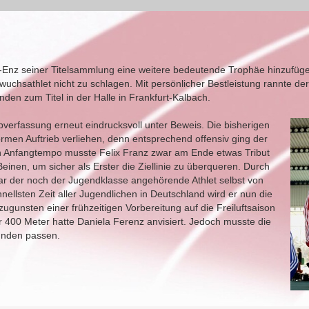
-Enz seiner Titelsammlung eine weitere bedeutende Trophäe hinzufüge
hsathlet nicht zu schlagen. Mit persönlicher Bestleistung rannte der f
den zum Titel in der Halle in Frankfurt-Kalbach.
opverfassung erneut eindrucksvoll unter Beweis. Die bisherigen
normen Auftrieb verliehen, denn entsprechend offensiv ging der
n Anfangtempo musste Felix Franz zwar am Ende etwas Tribut
einen, um sicher als Erster die Ziellinie zu überqueren. Durch
 der noch der Jugendklasse angehörende Athlet selbst von
nellsten Zeit aller Jugendlichen in Deutschland wird er nun die
 zugunsten einer frühzeitigen Vorbereitung auf die Freiluftsaison
er 400 Meter hatte Daniela Ferenz anvisiert. Jedoch musste die
ründen passen.