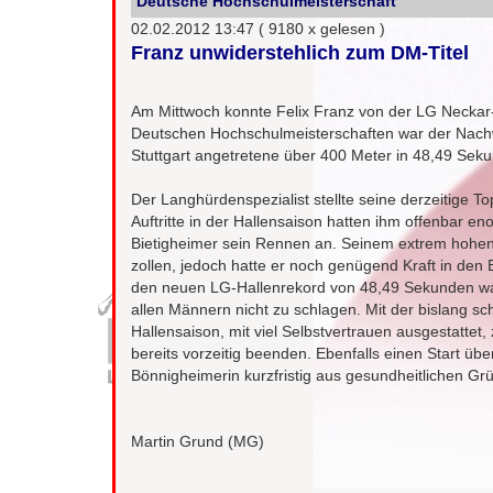
Deutsche Hochschulmeisterschaft
02.02.2012 13:47
( 9180 x gelesen )
Franz unwiderstehlich zum DM-Titel
Am Mittwoch konnte Felix Franz von der LG Neckar
Deutschen Hochschulmeisterschaften war der Nachwuc
Stuttgart angetretene über 400 Meter in 48,49 Sekun
Der Langhürdenspezialist stellte seine derzeitige T
Auftritte in der Hallensaison hatten ihm offenbar e
Bietigheimer sein Rennen an. Seinem extrem hohe
zollen, jedoch hatte er noch genügend Kraft in den B
den neuen LG-Hallenrekord von 48,49 Sekunden war
allen Männern nicht zu schlagen. Mit der bislang sch
Hallensaison, mit viel Selbstvertrauen ausgestattet,
bereits vorzeitig beenden. Ebenfalls einen Start üb
Bönnigheimerin kurzfristig aus gesundheitlichen G
Martin Grund (MG)