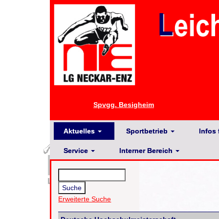
Spvgg. Besigheim
Aktuelles
Sportbetrieb
Infos 
Service
Interner Bereich
Erweiterte Suche