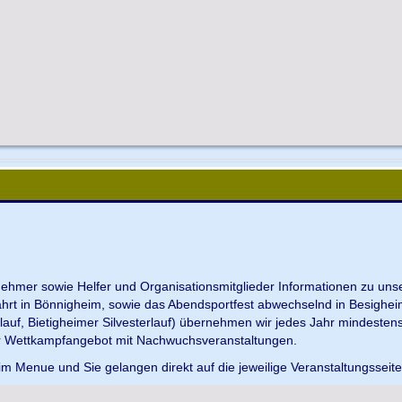
ilnehmer sowie Helfer und Organisationsmitglieder Informationen zu u
ahrt in Bönnigheim, sowie das Abendsportfest abwechselnd in Besighei
uf, Bietigheimer Silvesterlauf) übernehmen wir jedes Jahr mindesten
r Wettkampfangebot mit Nachwuchsveranstaltungen.
im Menue und Sie gelangen direkt auf die jeweilige Veranstaltungsseit