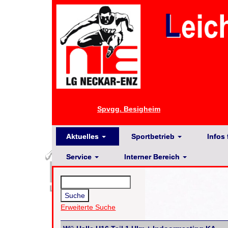
Spvgg. Besigheim
Aktuelles
Sportbetrieb
Infos 
Service
Interner Bereich
Erweiterte Suche