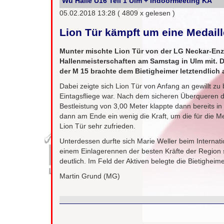
Wü Halle U16 Teil 1 Ulm + Indoormeeting KA
05.02.2018 13:28
( 4809 x gelesen )
Lion Tür kämpft um eine Medaill
Munter mischte Lion Tür von der LG Neckar-Enz
Hallenmeisterschaften am Samstag in Ulm mit. D
der M 15 brachte dem Bietigheimer letztendlich a
Dabei zeigte sich Lion Tür von Anfang an gewillt z
Eintagsfliege war. Nach dem sicheren Überqueren der
Bestleistung von 3,00 Meter klappte dann bereits 
dann am Ende ein wenig die Kraft, um die für die M
Lion Tür sehr zufrieden.
Unterdessen durfte sich Marie Weller beim Internatio
einem Einlagerennen der besten Kräfte der Region s
deutlich. Im Feld der Aktiven belegte die Bietigheim
Martin Grund (MG)