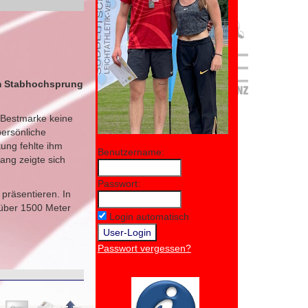
 im Stabhochsprung
e Bestmarke keine
persönliche
ung fehlte ihm
Benutzername:
ang zeigte sich
Passwort:
 präsentieren. In
 über 1500 Meter
Login automatisch
Passwort vergessen?