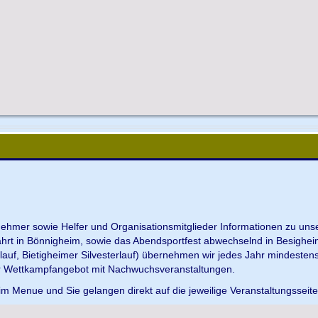
ilnehmer sowie Helfer und Organisationsmitglieder Informationen zu u
ahrt in Bönnigheim, sowie das Abendsportfest abwechselnd in Besighei
uf, Bietigheimer Silvesterlauf) übernehmen wir jedes Jahr mindesten
r Wettkampfangebot mit Nachwuchsveranstaltungen.
im Menue und Sie gelangen direkt auf die jeweilige Veranstaltungsseit