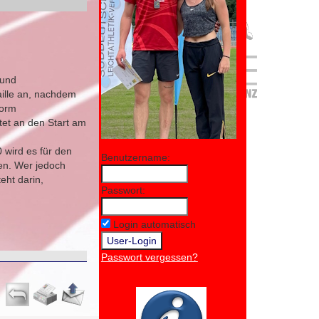
 und
aille an, nachdem
Form
tet an den Start am
0 wird es für den
Benutzername:
nen. Wer jedoch
eht darin,
Passwort:
Login automatisch
Passwort vergessen?