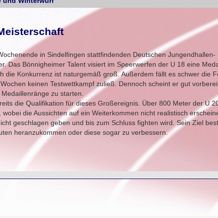
e und Winterwurf
Meisterschaft
 Wochenende in Sindelfingen stattfindenden Deutschen Jungendhallen-
er. Das Bönnigheimer Talent visiert im Speerwerfen der U 18 eine Med
Doch die Konkurrenz ist naturgemäß groß. Außerdem fällt es schwer die 
n Wochen keinen Testwettkampf zuließ. Dennoch scheint er gut vorberei
 Medaillenränge zu starten.
reits die Qualifikation für dieses Großereignis. Über 800 Meter der U 2
, wobei die Aussichten auf ein Weiterkommen nicht realistisch erschei
icht geschlagen geben und bis zum Schluss fighten wird. Sein Ziel best
inuten heranzukommen oder diese sogar zu verbessern.