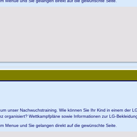
 im Menue und Sie gelangen direkt auf die gewünschte Seite.
d um unser Nachwuchstraining. Wie können Sie Ihr Kind in einem der L
z organisiert? Wettkampfpläne sowie Informationen zur LG-Bekleidungs
 im Menue und Sie gelangen direkt auf die gewünschte Seite.