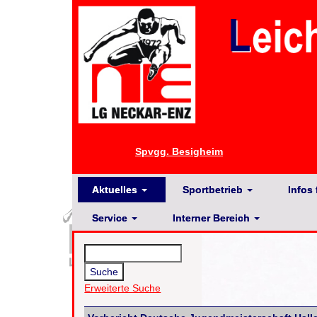
Spvgg. Besigheim
Aktuelles
Sportbetrieb
Infos 
Service
Interner Bereich
Erweiterte Suche