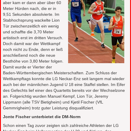
aber kam er dann aber über 60
Meter Hürden nach, die er in
9,51 Sekunden absolvierte. Im
Stabhochsprung wackelte Lion
Tür zwischenzeitlich ein wenig
und schaffte die 3,70 Meter
artistisch erst im dritten Versuch.
Doch damit war der Wettkampf
noch nicht zu Ende, denn er ließ
anschließend noch die neue
Besthöhe von 3,80 Meter folgen.
Damit wurde er Vierter der
Baden-Württembergischen Meisterschaften. Zum Schluss der
Wettkampftags konnte die LG Neckar-Enz seit langem mal wieder
auch bei der männlichen Jugend U 18 eine Staffel stellen. Im Eifer
des Gefechts lief einer des Quartetts bereits vor der Wechselzone
an. Folgerichtig wurden Manuel Kempf, Lion Tür, Jeremy
Lippmann (alle TSV Bietigheim) und Kjetil Fischer (VfL
Gemmrigheim) trotz guter Leistung disqualifiziert.
Jonte Fischer unterbietet die DM-Norm
Schon einen Tag zuvor zeigten sich zahlreiche Athleten der LG