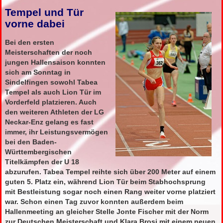
Tempel und Tür
vorne dabei
Bei den ersten
Meisterschaften der noch
jungen Hallensaison konnten
sich am Sonntag in
Sindelfingen sowohl Tabea
Tempel als auch Lion Tür im
Vorderfeld platzieren. Auch
den weiteren Athleten der LG
Neckar-Enz gelang es fast
immer, ihr Leistungsvermögen
bei den Baden-
Württembergischen
Titelkämpfen der U 18
abzurufen. Tabea Tempel reihte sich über 200 Meter auf einem
guten 5. Platz ein, während Lion Tür beim Stabhochsprung
mit Bestleistung sogar noch einen Rang weiter vorne platziert
war. Schon einen Tag zuvor konnten außerdem beim
Hallenmeeting an gleicher Stelle Jonte Fischer mit der Norm
zur Deutschen Meisterschaft und Klara Brosi mit einem neuen