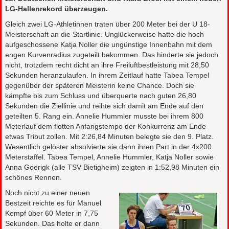
LG-Hallenrekord überzeugen.
Gleich zwei LG-Athletinnen traten über 200 Meter bei der U 18-
Meisterschaft an die Startlinie. Unglückerweise hatte die hoch
aufgeschossene Katja Noller die ungünstige Innenbahn mit dem
engen Kurvenradius zugeteilt bekommen. Das hinderte sie jedoch
nicht, trotzdem recht dicht an ihre Freiluftbestleistung mit 28,50
Sekunden heranzulaufen. In ihrem Zeitlauf hatte Tabea Tempel
gegenüber der späteren Meisterin keine Chance. Doch sie
kämpfte bis zum Schluss und überquerte nach guten 26,80
Sekunden die Ziellinie und reihte sich damit am Ende auf den
geteilten 5. Rang ein. Annelie Hummler musste bei ihrem 800
Meterlauf dem flotten Anfangstempo der Konkurrenz am Ende
etwas Tribut zollen. Mit 2:26,84 Minuten belegte sie den 9. Platz.
Wesentlich gelöster absolvierte sie dann ihren Part in der 4x200
Meterstaffel. Tabea Tempel, Annelie Hummler, Katja Noller sowie
Anna Goerigk (alle TSV Bietigheim) zeigten in 1:52,98 Minuten ein
schönes Rennen.
Noch nicht zu einer neuen
Bestzeit reichte es für Manuel
Kempf über 60 Meter in 7,75
Sekunden. Das holte er dann