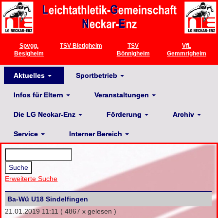
Spvgg.
TSV Bietigheim
TSV
VfL
Besigheim
Bönnigheim
Gemmrigheim
Aktuelles
Sportbetrieb
Infos für Eltern
Veranstaltungen
Die LG Neckar-Enz
Förderung
Archiv
Service
Interner Bereich
Erweiterte Suche
Ba-Wü U18 Sindelfingen
21.01.2019 11:11
( 4867 x gelesen )