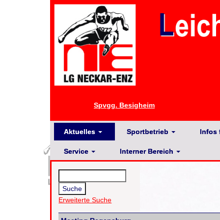
Spvgg. Besigheim
Aktuelles
Sportbetrieb
Infos 
Service
Interner Bereich
Erweiterte Suche