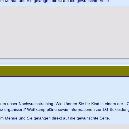
 im Menue und Sie gelangen direkt auf die gewünschte Seite.
d um unser Nachwuchstraining. Wie können Sie Ihr Kind in einem der L
z organisiert? Wettkampfpläne sowie Informationen zur LG-Bekleidungs
 im Menue und Sie gelangen direkt auf die gewünschte Seite.