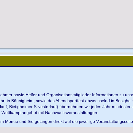
ilnehmer sowie Helfer und Organisationsmitglieder Informationen zu u
ahrt in Bönnigheim, sowie das Abendsportfest abwechselnd in Besighei
uf, Bietigheimer Silvesterlauf) übernehmen wir jedes Jahr mindesten
r Wettkampfangebot mit Nachwuchsveranstaltungen.
im Menue und Sie gelangen direkt auf die jeweilige Veranstaltungsseit