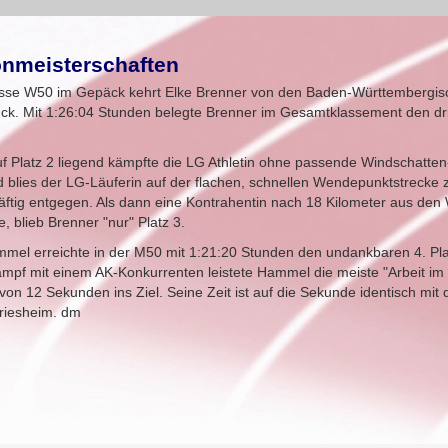
nmeisterschaften
sklasse W50 im Gepäck kehrt Elke Brenner von den Baden-Württembergi
k. Mit 1:26:04 Stunden belegte Brenner im Gesamtklassement den drit
f Platz 2 liegend kämpfte die LG Athletin ohne passende Windschatte
d blies der LG-Läuferin auf der flachen, schnellen Wendepunktstrecke
räftig entgegen. Als dann eine Kontrahentin nach 18 Kilometer aus de
, blieb Brenner "nur" Platz 3.
mel erreichte in der M50 mit 1:21:20 Stunden den undankbaren 4. Pl
ämpf mit einem AK-Konkurrenten leistete Hammel die meiste "Arbeit im 
von 12 Sekunden ins Ziel. Seine Zeit ist auf die Sekunde identisch mit
riesheim. dm