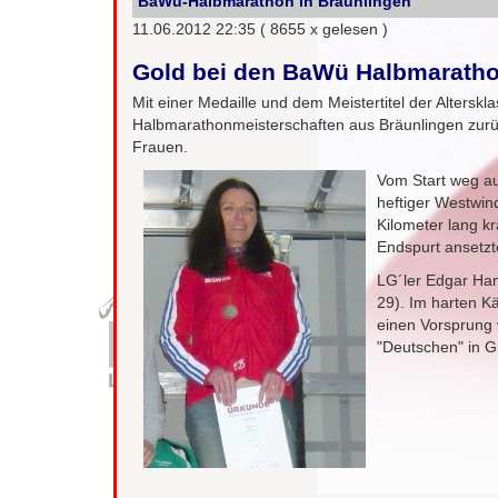
BaWü-Halbmarathon in Bräunlingen
11.06.2012 22:35
( 8655 x gelesen )
Gold bei den BaWü Halbmaratho
Mit einer Medaille und dem Meistertitel der Alter
Halbmarathonmeisterschaften aus Bräunlingen zurüc
Frauen.
Vom Start weg au
heftiger Westwin
Kilometer lang k
Endspurt ansetzte
LG´ler Edgar Ham
29). Im harten K
einen Vorsprung 
"Deutschen" in G