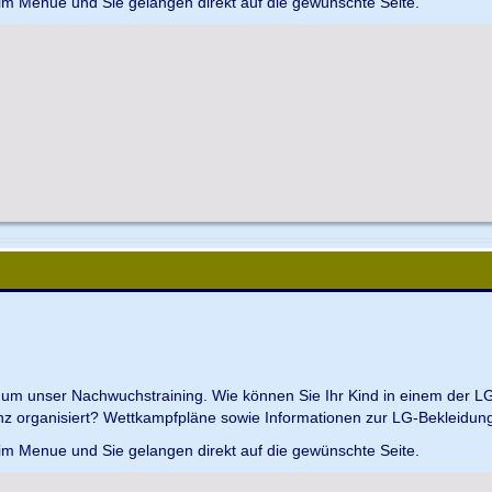
 im Menue und Sie gelangen direkt auf die gewünschte Seite.
d um unser Nachwuchstraining. Wie können Sie Ihr Kind in einem der L
z organisiert? Wettkampfpläne sowie Informationen zur LG-Bekleidungs
 im Menue und Sie gelangen direkt auf die gewünschte Seite.