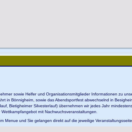
ilnehmer sowie Helfer und Organisationsmitglieder Informationen zu u
ahrt in Bönnigheim, sowie das Abendsportfest abwechselnd in Besighei
uf, Bietigheimer Silvesterlauf) übernehmen wir jedes Jahr mindesten
r Wettkampfangebot mit Nachwuchsveranstaltungen.
im Menue und Sie gelangen direkt auf die jeweilige Veranstaltungsseit