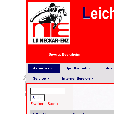
Spvgg. Besigheim
Aktuelles
Sportbetrieb
Infos 
Service
Interner Bereich
Erweiterte Suche