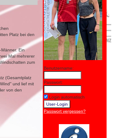
schen
ten Platz bei den
n-Männer. Ein
 zwei Mal mehrerer
n Windschatten zum
Benutzername:
atz (Gesamtplatz
Passwort:
Wind" und lief mit
 der von den
Login automatisch
Passwort vergessen?