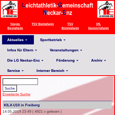
Spvgg.
TSV Bietigheim
TSV
VfL
Besigheim
Bönnigheim
Gemmrigheim
Aktuelles
Sportbetrieb
Infos für Eltern
Veranstaltungen
Die LG Neckar-Enz
Förderung
Archiv
Service
Interner Bereich
Erweiterte Suche
KILA U10 in Freiberg
14.05.2019 23:49
( 4921 x gelesen )