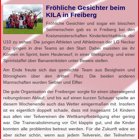
Fröhliche Gesichter beim
KILA in Freiberg
Fröhliche Gesichter und sogar ein bisschen
Sonnenschein gab es in Freiberg bei den
Kreismeisterschaften Kinderleichtathletik der
U10 zu sehen. Die jungen Athleten und Athletinnen der LG Neckar
Enz gingen in drei Teams an den Start. Dabei mussten sie ihr
Können im Sprint, beim Heulerwurf, in einer Weitsprung- und einer
Sprintstaffel über Bananenkisten unter Beweis stellen.
Am Ende freute sich das gemischte Team aus Besigheim und
Bönnigheim über den dritten Platz. Die beiden anderen
Mannschaften wurden Siebter und Elfter.
Die gute Organisation der Freiberger sorgte für einen überwiegend
reibungslosen Ablauf, und bis auf einen kurzen Schauer spielte an
diesem Wochenende auch das Wetter einigermaßen mit. Insofern
ist es eigentlich doppelt schade, dass mit insgesamt 14 Kindern
aus allen vier Teilvereinen die Wettkampfbeteiligung eher gering
war. Die Trainerabstimmung vor Ort klappte gut, und die Kinder
konnten alle problemlos betreut werden. Für die Zukunft wäre es
aber sicher schön, wenn aus jedem Teilverein, der Teilnehmer