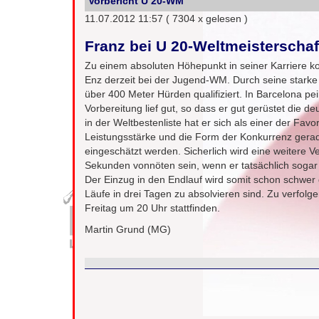
Vorbericht U 20-WM
11.07.2012 11:57
( 7304 x gelesen )
Franz bei U 20-Weltmeisterschaf
Zu einem absoluten Höhepunkt in seiner Karriere k
Enz derzeit bei der Jugend-WM. Durch seine starke 
über 400 Meter Hürden qualifiziert. In Barcelona pe
Vorbereitung lief gut, so dass er gut gerüstet die 
in der Weltbestenliste hat er sich als einer der Favo
Leistungsstärke und die Form der Konkurrenz ger
eingeschätzt werden. Sicherlich wird eine weitere V
Sekunden vonnöten sein, wenn er tatsächlich sogar
Der Einzug in den Endlauf wird somit schon schwer 
Läufe in drei Tagen zu absolvieren sind. Zu verfolg
Freitag um 20 Uhr stattfinden.
Martin Grund (MG)