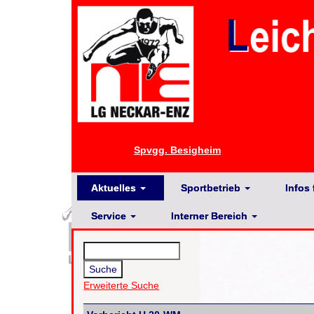
Spvgg. Besigheim
Aktuelles
Sportbetrieb
Infos 
Service
Interner Bereich
Erweiterte Suche