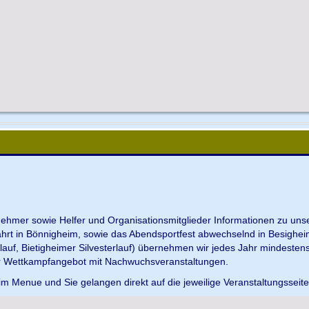
ilnehmer sowie Helfer und Organisationsmitglieder Informationen zu u
ahrt in Bönnigheim, sowie das Abendsportfest abwechselnd in Besighei
uf, Bietigheimer Silvesterlauf) übernehmen wir jedes Jahr mindesten
r Wettkampfangebot mit Nachwuchsveranstaltungen.
im Menue und Sie gelangen direkt auf die jeweilige Veranstaltungsseit