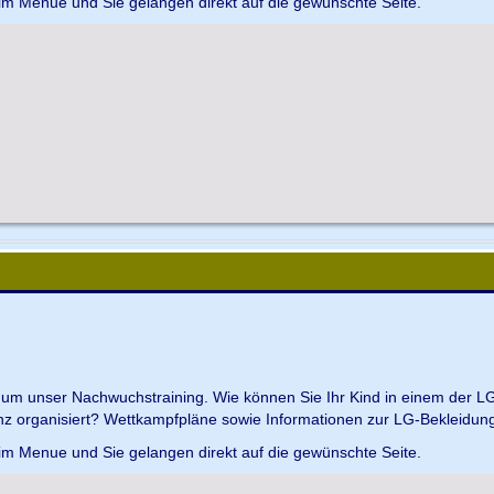
 im Menue und Sie gelangen direkt auf die gewünschte Seite.
d um unser Nachwuchstraining. Wie können Sie Ihr Kind in einem der L
z organisiert? Wettkampfpläne sowie Informationen zur LG-Bekleidungs
 im Menue und Sie gelangen direkt auf die gewünschte Seite.