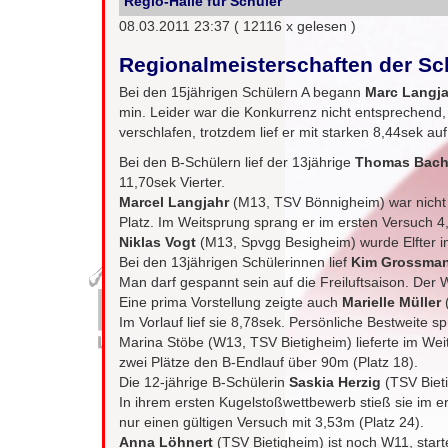
Regio-Halle für Schüler
08.03.2011 23:37
( 12116 x gelesen )
Regionalmeisterschaften der Schü
Bei den 15jährigen Schülern A begann
Marc Langj
min. Leider war die Konkurrenz nicht entsprechend, 
verschlafen, trotzdem lief er mit starken 8,44sek auf 
Bei den B-Schülern lief der 13jährige
Thomas Bac
11,70sek Vierter.
Marcel Langjahr
(M13, TSV Bönnigheim) war nicht r
Platz. Im Weitsprung sprang er im ersten Versuch 4
Niklas Vogt
(M13, Spvgg Besigheim) wurde Elfter i
Bei den 13jährigen Schülerinnen lief
Kim Grossma
Man darf gespannt sein auf die Freiluftsaison. Der W
Eine prima Vorstellung zeigte auch
Marielle Müller
Im Vorlauf lief sie 8,78sek. Persönliche Bestweite s
Marina Stöbe (W13, TSV Bietigheim) lieferte im Wei
zwei Plätze den B-Endlauf über 90m (Platz 18).
Die 12-jährige B-Schülerin
Saskia Herzig
(TSV Bieti
In ihrem ersten Kugelstoßwettbewerb stieß sie im e
nur einen gültigen Versuch mit 3,53m (Platz 24).
Anna Löhnert
(TSV Bietigheim) ist noch W11, start