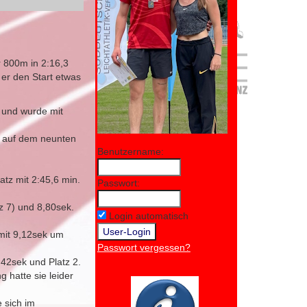
 800m in 2:16,3
 er den Start etwas
 und wurde mit
0m auf dem neunten
Benutzername:
tz mit 2:45,6 min.
Passwort:
tz 7) und 8,80sek.
Login automatisch
 mit 9,12sek um
Passwort vergessen?
.42sek und Platz 2.
 hatte sie leider
e sich im