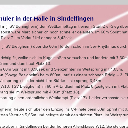
ler in der Halle in Sindelfingen
ahr
(TSV Bönnigheim) den Wettkampftag mit einem Start-Ziel-Sieg über
sonst wäre Marc sicherlich noch schneller gelaufen. Im 60m Sprint hat
Platz 7. Im Vorlauf lief er sogar 8,42sek.
h
(TSV Bietigheim) über die 60m Hürden schön im 3er-Rhythmus durch
ichtig fit, wollte sich im Kugelstoßen versuchen und landete mit 7,3
,35m und damit auf Platz 13.
m 60m Sprint mit 8,90sek und Siebzehnter im Weitsprung mit 4,05m.
nn
(Spvgg Besigheim) beim 800m Lauf zu einem schönen Erfolg – 3. Pla
eitsprung ist leider nicht ihre Stärke – sie sprang 3,48m.
(W13, TSV Bietigheim) im 60m A-Endlauf mit Platz 8 (zeitgleich mit Pla
prang sie im Weitsprung mit 4,06m (Platz 18).
tsprung einen ordentlichen Wettkampf (Platz 17). Leider verpasste sie
gheim) freute sich über den Einzug ins C-Finale beim 60m Sprint mit 9
rsten Versuch 5,65m und belegte damit den siebten Platz. Im Weitsprung
ete aber in Sindelfingen bei der höheren Altersklasse W12. Sie steigert