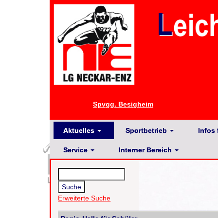
Spvgg. Besigheim
Aktuelles
Sportbetrieb
Infos 
Service
Interner Bereich
Erweiterte Suche