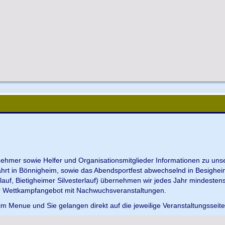
ilnehmer sowie Helfer und Organisationsmitglieder Informationen zu u
ahrt in Bönnigheim, sowie das Abendsportfest abwechselnd in Besighei
uf, Bietigheimer Silvesterlauf) übernehmen wir jedes Jahr mindesten
r Wettkampfangebot mit Nachwuchsveranstaltungen.
im Menue und Sie gelangen direkt auf die jeweilige Veranstaltungsseit