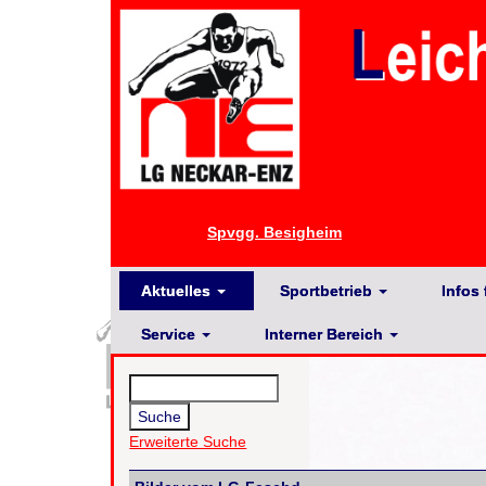
Spvgg. Besigheim
Aktuelles
Sportbetrieb
Infos 
Service
Interner Bereich
Erweiterte Suche