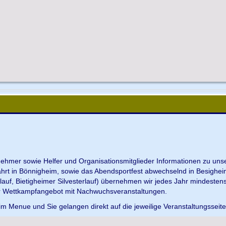
ilnehmer sowie Helfer und Organisationsmitglieder Informationen zu u
ahrt in Bönnigheim, sowie das Abendsportfest abwechselnd in Besighei
uf, Bietigheimer Silvesterlauf) übernehmen wir jedes Jahr mindesten
r Wettkampfangebot mit Nachwuchsveranstaltungen.
im Menue und Sie gelangen direkt auf die jeweilige Veranstaltungsseit