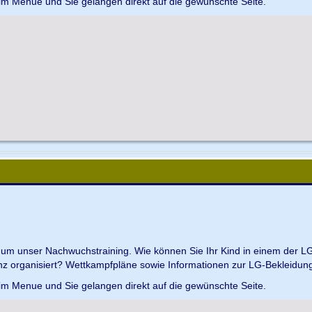
 im Menue und Sie gelangen direkt auf die gewünschte Seite.
d um unser Nachwuchstraining. Wie können Sie Ihr Kind in einem der L
z organisiert? Wettkampfpläne sowie Informationen zur LG-Bekleidungs
 im Menue und Sie gelangen direkt auf die gewünschte Seite.